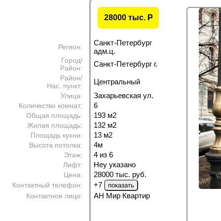
28000 тыс.
P
Санкт-Петербург
Регион:
адм.ц.
Город/
Санкт-Петербург г.
Район:
Район/
Центральный
Нас. пункт:
Захарьевская ул.
Улица:
6
Количество комнат:
193 м
2
Общая площадь:
132 м
2
Жилая площадь:
13 м
2
Площадь кухни:
4м
Высота потолка:
4 из 6
Этаж:
Неу указано
Лифт:
28000 тыс. руб.
Цена:
+7
Контактный телефон:
АН Мир Квартир
Контактное лицо: