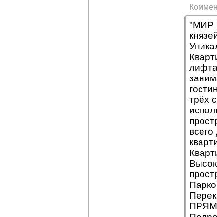
Коммен
"МИР 
князе
Уника
Кварт
лифта
заним
гостин
трёх 
испол
прост
всего
кварт
Кварт
Высок
прост
Парко
Перек
ПРЯМ
Подро