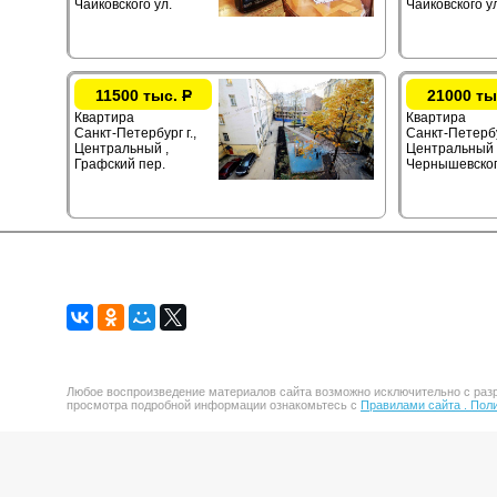
Чайковского ул.
Чайковского у
11500 тыс.
Р
21000 ты
Квартира
Квартира
Санкт-Петербург г.,
Санкт-Петербур
Центральный ,
Центральный 
Графский пер.
Чернышевског
Любое воспроизведение материалов сайта возможно исключительно с разр
просмотра подробной информации ознакомьтесь с
Правилами сайта .
Поли