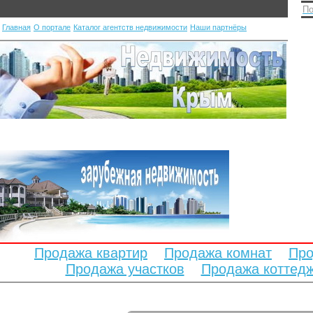
По
Главная
О портале
Каталог агентств недвижимости
Наши партнёры
Продажа квартир
Продажа комнат
Про
Продажа участков
Продажа коттед