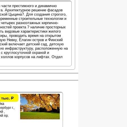
 части престижного и динамично
га. Архитектурное решение фасадов
ской Цыцина?. Для создания строгого,
временные строительные технологии и
 четырех разноэтажных кирпично-
ностей проекта ? наличие просторных
ать видовые характеристики жилого
тиры, проводить время на открытом
ую Невку, Елагин остров и Финский
ский включает детский сад, детскую
ную инфраструктуру, расположенную на
с круглосуточной охраной и
 холлов корпусов на лифтах. Отдел
 тыс.
Р
йка
рбург г.,
й ,
й пр.