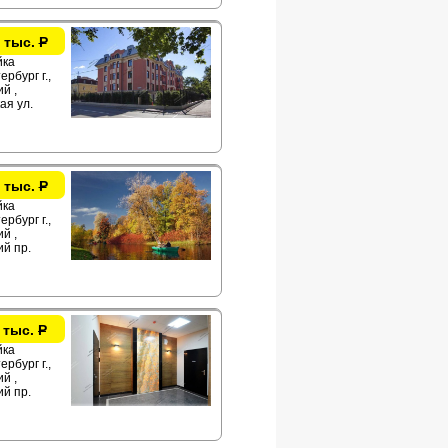
 тыс.
Р
йка
рбург г.,
й ,
ая ул.
 тыс.
Р
йка
рбург г.,
й ,
й пр.
 тыс.
Р
йка
рбург г.,
й ,
й пр.