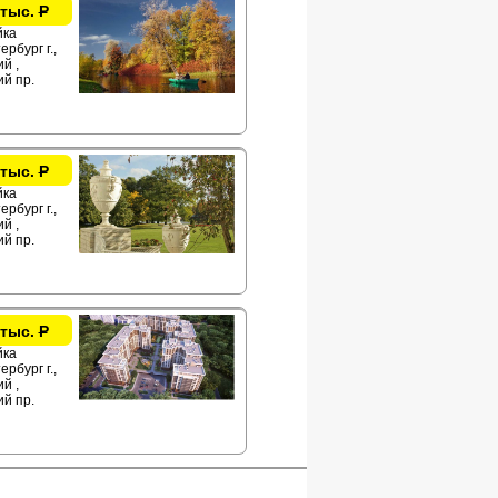
 тыс.
Р
йка
рбург г.,
й ,
й пр.
 тыс.
Р
йка
рбург г.,
й ,
й пр.
 тыс.
Р
йка
рбург г.,
й ,
й пр.