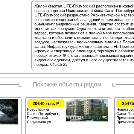
Жилой квартал LIFE-Приморский расположен в южной
развивающегося Приморского района Санкт-Петербур
LIFE-Приморский разработано ?Архитектурной мастер
но запоминающегося образа зданий использованы со
объемно-планировочные решения. Квартал состоит из
монолитных корпусов. Одна из отличительных особен
террас, которые позволяют в полной мере использов
квартала и обеспечить возможность, не покидая квар
воздухе, наслаждаясь великолепным видом на Больш
залив. Инфраструктура жилого квартала LIFE-Примор
игровую и спортивную площадки, торговую и сервис
первых этажах ЖК, отапливаемый подземный паркинг 
видеонаблюдением, доступ в него осуществляется из
продаж: 645-15-23
Похожие объекты рядом
20640 тыс.
Р
25475
Новостройка
Новостро
Санкт-Петербург г.,
Санкт-Пете
Приморский ,
Приморски
Савушкина ул.
Приморски