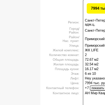
7994 т
Санкт-Пете
Регион:
адм.ц.
Город/
Санкт-Петерб
Район:
Район/
Приморский
Нас. пункт:
Приморский 
Улица:
ЖК LIFE
Жилой комплекс:
2
Количество комнат:
72.67 м
2
Общая площадь:
32.54 м
2
Жилая площадь:
16.17 м
2
Площадь кухни:
6 из 10
Этаж:
Неу указано
Лифт:
7994 тыс. ру
Цена:
+7
Контактный телефон:
АН Мир Ква
Контактное лицо: