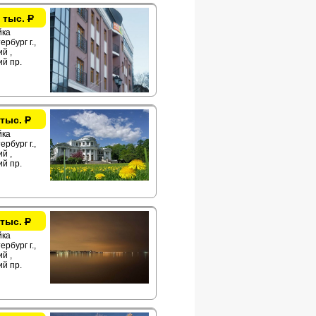
 тыс.
Р
йка
рбург г.,
й ,
й пр.
 тыс.
Р
йка
рбург г.,
й ,
й пр.
 тыс.
Р
йка
рбург г.,
й ,
й пр.