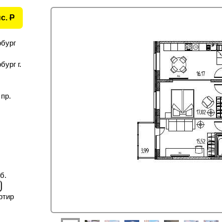
ыс.
P
рбург
ург г.
пр.
б.
ртир