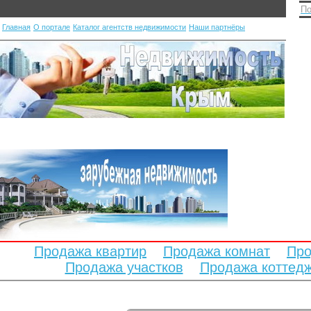
По
Главная
О портале
Каталог агентств недвижимости
Наши партнёры
Продажа квартир
Продажа комнат
Про
Продажа участков
Продажа коттед