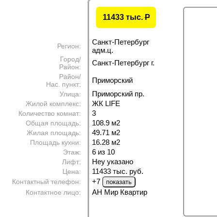
11433 тыс.
P
Санкт-Петербург
Регион:
адм.ц.
Город/
Санкт-Петербург г.
Район:
Район/
Приморский
Нас. пункт:
Приморский пр.
Улица:
ЖК LIFE
Жилой комплекс:
3
Количество комнат:
108.9 м
2
Общая площадь:
49.71 м
2
Жилая площадь:
16.28 м
2
Площадь кухни:
6 из 10
Этаж:
Неу указано
Лифт:
11433 тыс. руб.
Цена:
+7
Контактный телефон:
АН Мир Квартир
Контактное лицо: