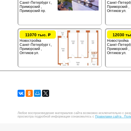
Санкт-Петербург г.,
Санкт-Петербур
Приморский ,
Приморский ,
Приморский пр.
Оптиков ул.
11070 тыс.
Р
12030 ты
Новостройка
Новостройка
Санкт-Петербург г.,
Санкт-Петербур
Приморский ,
Приморский ,
Оптиков ул.
Оптиков ул.
Любое воспроизведение материалов сайта возможно исключительно с разр
просмотра подробной информации ознакомьтесь с
Правилами сайта .
Поли