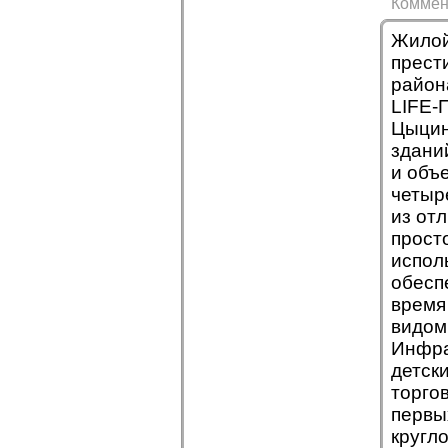
Коммен
Жилой
прест
район
LIFE-
Цыцин
здани
и объ
четыр
из от
прост
испол
обесп
время
видом
Инфра
детск
торго
первы
кругл