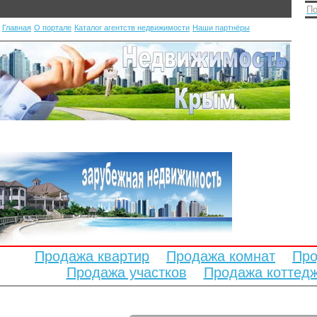
По
Главная
О портале
Каталог агентств недвижимости
Наши партнёры
Продажа квартир
Продажа комнат
Про
Продажа участков
Продажа коттед