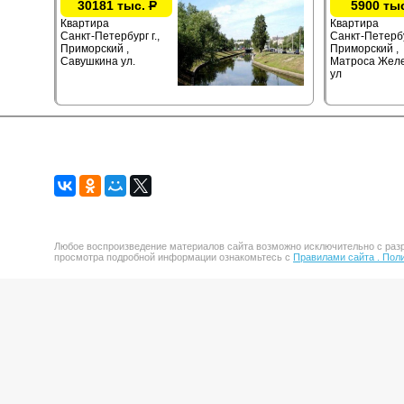
30181 тыс.
Р
5900 ты
Квартира
Квартира
Санкт-Петербург г.,
Санкт-Петербу
Приморский ,
Приморский ,
Савушкина ул.
Матроса Жел
ул
Любое воспроизведение материалов сайта возможно исключительно с разр
просмотра подробной информации ознакомьтесь с
Правилами сайта .
Поли