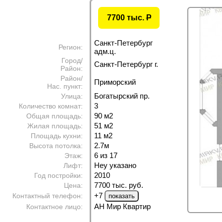
7700 тыс.
P
Санкт-Петербург
Регион:
адм.ц.
Город/
Санкт-Петербург г.
Район:
Район/
Приморский
Нас. пункт:
Богатырский пр.
Улица:
3
Количество комнат:
90 м
2
Общая площадь:
51 м
2
Жилая площадь:
11 м
2
Площадь кухни:
2.7м
Высота потолка:
6 из 17
Этаж:
Неу указано
Лифт:
2010
Год постройки:
7700 тыс. руб.
Цена:
+7
Контактный телефон:
АН Мир Квартир
Контактное лицо: