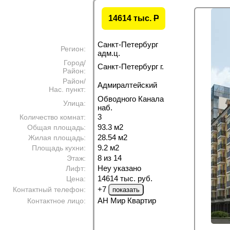
14614 тыс.
P
Санкт-Петербург
Регион:
адм.ц.
Город/
Санкт-Петербург г.
Район:
Район/
Адмиралтейский
Нас. пункт:
Обводного Канала
Улица:
наб.
3
Количество комнат:
93.3 м
2
Общая площадь:
28.54 м
2
Жилая площадь:
9.2 м
2
Площадь кухни:
8 из 14
Этаж:
Неу указано
Лифт:
14614 тыс. руб.
Цена:
+7
Контактный телефон:
АН Мир Квартир
Контактное лицо: