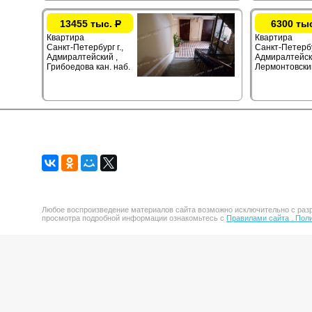
13455 тыс.
Р
6300 ты
Квартира
Квартира
Санкт-Петербург г.,
Санкт-Петербур
Адмиралтейский ,
Адмиралтейск
Грибоедова кан. наб.
Лермонтовски
Любое воспроизведение материалов сайта возможно исключительно с разр
просмотра подробной информации ознакомьтесь с
Правилами сайта .
Поли