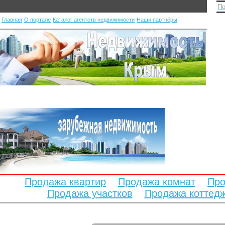
По
Главная
О портале
Каталог агентств недвижимости
Наши партнёры
Продажа квартир
Продажа комнат
Про
Продажа участков
Продажа коттед