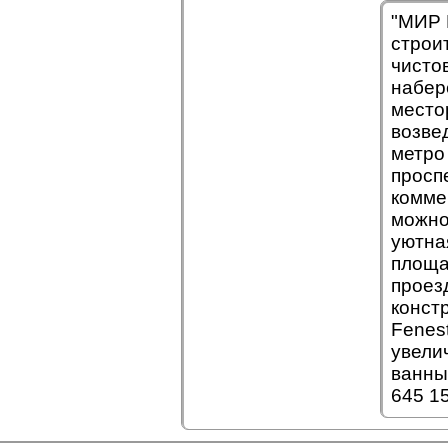
"МИР 
строи
чисто
набер
место
возве
метро
просп
комме
можно
уютна
площа
проез
конст
Fenes
увели
ванны
645 1