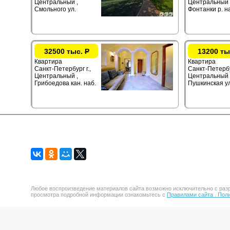
Центральный ,
Центральный 
Смольного ул.
Фонтанки р. н
32500 тыс.
Р
13200 ты
Квартира
Квартира
Санкт-Петербург г.,
Санкт-Петербур
Центральный ,
Центральный 
Грибоедова кан. наб.
Пушкинская ул
Любое воспроизведение материалов сайта возможно исключительно с разр
просмотра подробной информации ознакомьтесь с
Правилами сайта .
Поли