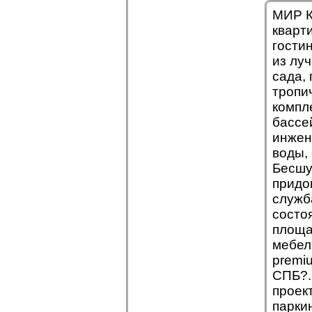
МИР К
кварти
гости
из луч
сада,
тропи
компл
бассе
инжен
воды,
Бесшу
придо
служб
состо
площа
мебел
premi
СПБ?.
проек
парки