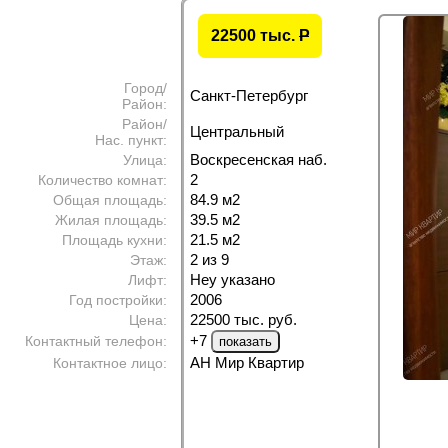
22500 тыс.
P
Город/
Санкт-Петербург
Район:
Район/
Центральный
Нас. пункт:
Воскресенская наб.
Улица:
2
Количество комнат:
84.9 м
2
Общая площадь:
39.5 м
2
Жилая площадь:
21.5 м
2
Площадь кухни:
2 из 9
Этаж:
Неу указано
Лифт:
2006
Год постройки:
22500 тыс. руб.
Цена:
+7
Контактный телефон:
АН Мир Квартир
Контактное лицо: