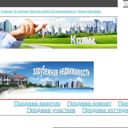
По
Главная
О портале
Каталог агентств недвижимости
Наши партнёры
Продажа квартир
Продажа комнат
Про
Продажа участков
Продажа коттед