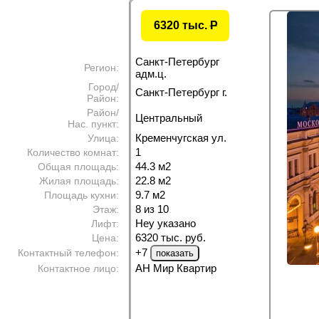
6320 тыс.
P
Санкт-Петербург
Регион:
адм.ц.
Город/
Санкт-Петербург г.
Район:
Район/
Центральный
Нас. пункт:
Кременчугская ул.
Улица:
1
Количество комнат:
44.3 м
2
Общая площадь:
22.8 м
2
Жилая площадь:
9.7 м
2
Площадь кухни:
8 из 10
Этаж:
Неу указано
Лифт:
6320 тыс. руб.
Цена:
+7
Контактный телефон:
АН Мир Квартир
Контактное лицо: