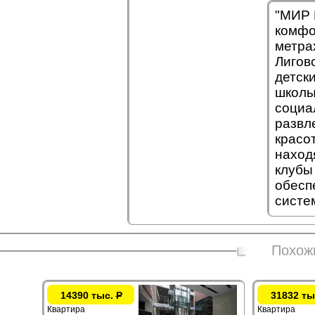
"МИР 
комфо
метра
Лигов
детск
школы
социа
развл
красо
наход
клубы
обесп
систе
Похож
14390 тыс.
Р
31832 ты
Квартира
Квартира