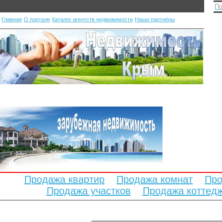
По
Главная
О портале
Каталог агентств недвижимости
Наши партнёры
Продажа квартир
Продажа комнат
Про
Продажа участков
Продажа коттед