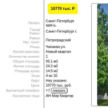
10770 тыс.
P
Санкт-Петербург
Регион:
адм.ц.
Город/
Санкт-Петербург г.
Район:
Район/
Петроградский
Нас. пункт:
Чапаева ул.
Улица:
Новый квартал
Жилой комплекс:
1
Количество комнат:
55.1 м
2
Общая площадь:
24.2 м
2
Жилая площадь:
14.5 м
2
Площадь кухни:
4 из 10
Этаж:
Неу указано
Лифт:
10770 тыс. руб.
Цена:
+7
Контактный телефон:
АН Мир Квартир
Контактное лицо: