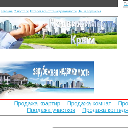
По
Главная
О портале
Каталог агентств недвижимости
Наши партнёры
Продажа квартир
Продажа комнат
Про
Продажа участков
Продажа коттед