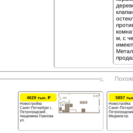
дерев
клапа
остек
против
комна
м, с ч
имеют
Метал
прода
Похож
4629 тыс.
Р
5857 ты
Новостройка
Новостройка
Санкт-Петербург г.,
Санкт-Петербур
Петроградский ,
Петроградский
Академика Павлова
Медиков пр.
ул.