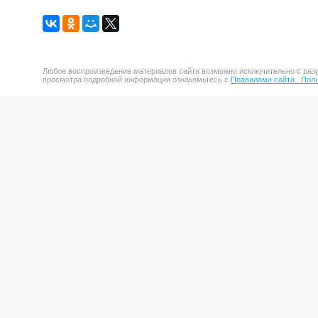
Любое воспроизведение материалов сайта возможно исключительно с разр
просмотра подробной информации ознакомьтесь с
Правилами сайта .
Поли