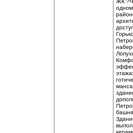
ЖК ?Ч
одном
район
архит
досту
Горьк
Петро
набер
Лопух
Комфо
эффек
этажа
готич
манса
здани
допол
Петро
башня
Здани
выпол
керам