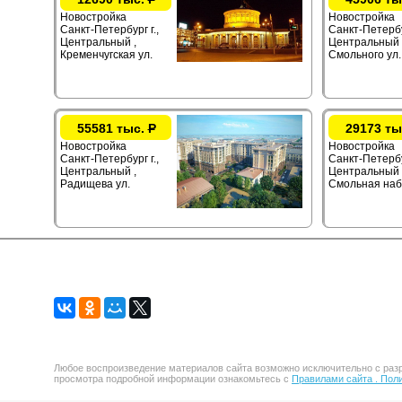
Новостройка
Новостройка
Санкт-Петербург г.,
Санкт-Петербур
Центральный ,
Центральный 
Кременчугская ул.
Смольного ул.
55581 тыс.
Р
29173 ты
Новостройка
Новостройка
Санкт-Петербург г.,
Санкт-Петербу
Центральный ,
Центральный 
Радищева ул.
Смольная наб
Любое воспроизведение материалов сайта возможно исключительно с разр
просмотра подробной информации ознакомьтесь с
Правилами сайта .
Поли