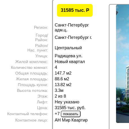
31585 тыс.
P
Санкт-Петербург
Регион:
адм.ц.
Город/
Санкт-Петербург г.
Район:
Район/
Центральный
Нас. пункт:
Радищева ул.
Улица:
Новый квартал
Жилой комплекс:
4
Количество комнат:
147.7 м
2
Общая площадь:
88.6 м
2
Жилая площадь:
13.82 м
2
Площадь кухни:
3.3м
Высота потолка:
2 из 8
Этаж:
Неу указано
Лифт:
31585 тыс. руб.
Цена:
+7
Контактный телефон:
АН Мир Квартир
Контактное лицо: