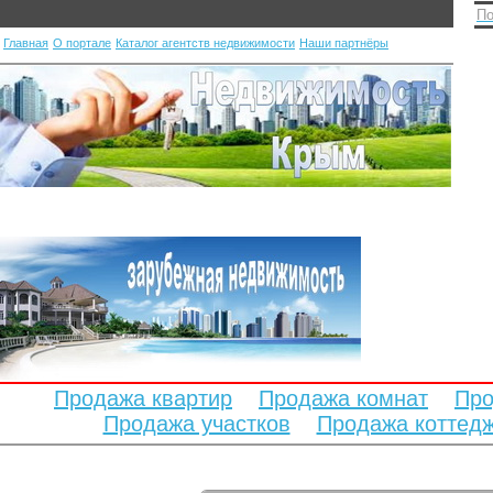
По
Главная
О портале
Каталог агентств недвижимости
Наши партнёры
Продажа квартир
Продажа комнат
Про
Продажа участков
Продажа коттед