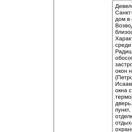
Девел
Санкт
дом в
Возво
близос
Харак
среди
Радищ
обосо
застр
окон 
(Петр
Исаак
окна 
термо
дверь
пункт
отдел
отдых
охран