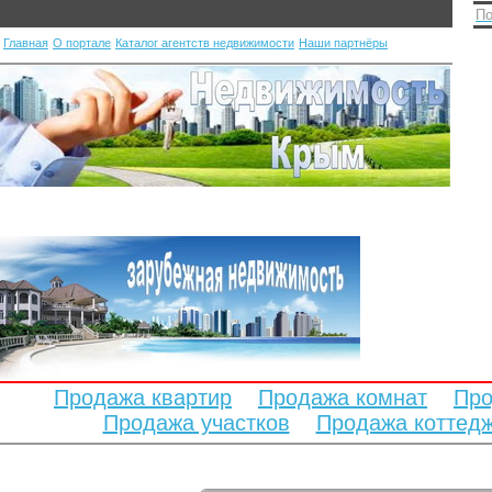
По
Главная
О портале
Каталог агентств недвижимости
Наши партнёры
Продажа квартир
Продажа комнат
Про
Продажа участков
Продажа коттед