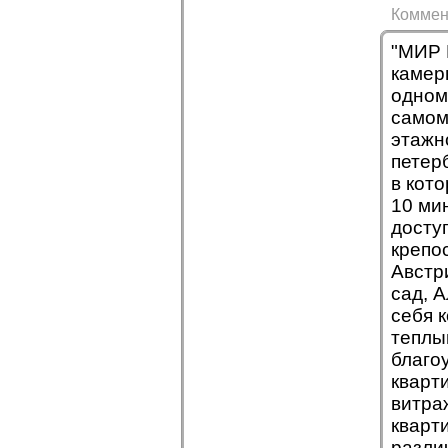
Коммен
"МИР 
камер
одном
самом
этажн
петерб
в кот
10 ми
досту
крепо
Австр
сад, 
себя 
теплы
благо
кварт
витра
кварт
разли