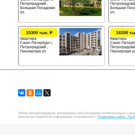
Петроградский ,
Петроградский
Большая Посадская
Большая Поса
ул.
ул.
15300 тыс.
Р
16200 ты
Квартира
Квартира
Санкт-Петербург г.,
Санкт-Петербур
Петроградский ,
Петроградский
Пионерская ул.
Пионерская ул
Любое воспроизведение материалов сайта возможно исключительно с разр
просмотра подробной информации ознакомьтесь с
Правилами сайта .
Поли