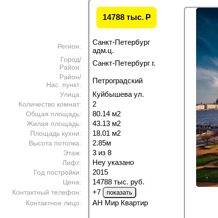
14788 тыс.
P
Санкт-Петербург
Регион:
адм.ц.
Город/
Санкт-Петербург г.
Район:
Район/
Петроградский
Нас. пункт:
Куйбышева ул.
Улица:
2
Количество комнат:
80.14 м
2
Общая площадь:
43.13 м
2
Жилая площадь:
18.01 м
2
Площадь кухни:
2.85м
Высота потолка:
3 из 8
Этаж:
Неу указано
Лифт:
2015
Год постройки:
14788 тыс. руб.
Цена:
+7
Контактный телефон:
АН Мир Квартир
Контактное лицо: