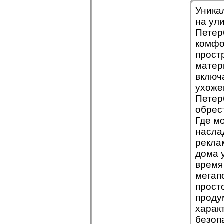
Уника
на ул
Петер
комфо
прост
матер
включ
ухоже
Петер
обрес
Где м
насла
рекла
дома 
время
мегап
прост
проду
харак
безоп