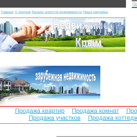
По
Главная
О портале
Каталог агентств недвижимости
Наши партнёры
Продажа квартир
Продажа комнат
Про
Продажа участков
Продажа коттед