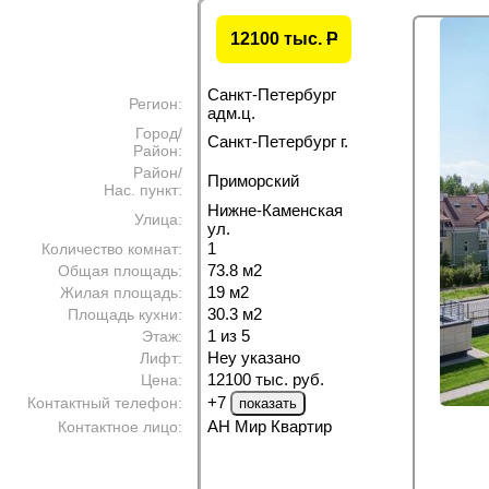
12100 тыс.
P
Санкт-Петербург
Регион:
адм.ц.
Город/
Санкт-Петербург г.
Район:
Район/
Приморский
Нас. пункт:
Нижне-Каменская
Улица:
ул.
1
Количество комнат:
73.8 м
2
Общая площадь:
19 м
2
Жилая площадь:
30.3 м
2
Площадь кухни:
1 из 5
Этаж:
Неу указано
Лифт:
12100 тыс. руб.
Цена:
+7
Контактный телефон:
АН Мир Квартир
Контактное лицо: