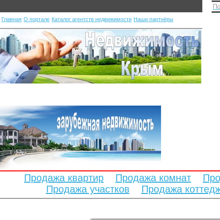
По
Главная
О портале
Каталог агентств недвижимости
Наши партнёры
Продажа квартир
Продажа комнат
Про
Продажа участков
Продажа коттед