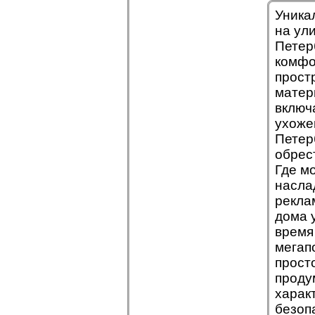
Уника
на ул
Петер
комфо
прост
матер
включ
ухоже
Петер
обрес
Где м
насла
рекла
дома 
время
мегап
прост
проду
харак
безоп