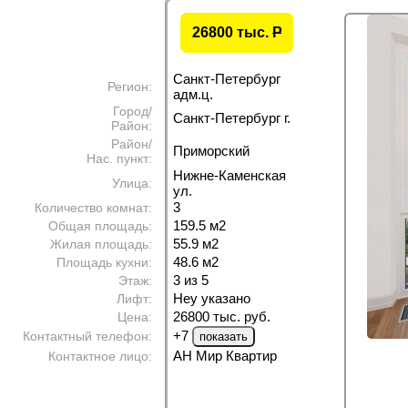
26800 тыс.
P
Санкт-Петербург
Регион:
адм.ц.
Город/
Санкт-Петербург г.
Район:
Район/
Приморский
Нас. пункт:
Нижне-Каменская
Улица:
ул.
3
Количество комнат:
159.5 м
2
Общая площадь:
55.9 м
2
Жилая площадь:
48.6 м
2
Площадь кухни:
3 из 5
Этаж:
Неу указано
Лифт:
26800 тыс. руб.
Цена:
+7
Контактный телефон:
АН Мир Квартир
Контактное лицо: