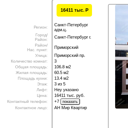
16411 тыс.
P
Санкт-Петербург
Регион:
адм.ц.
Город/
Санкт-Петербург г.
Район:
Район/
Приморский
Нас. пункт:
Приморский пр.
Улица:
3
Количество комнат:
106.8 м
2
Общая площадь:
60.5 м
2
Жилая площадь:
13.4 м
2
Площадь кухни:
3 из 5
Этаж:
Неу указано
Лифт:
16411 тыс. руб.
Цена:
+7
Контактный телефон:
АН Мир Квартир
Контактное лицо: