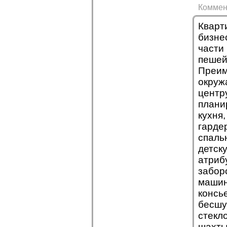
Коммен
Кварт
бизне
части
пешей
Преим
окруж
центр
плани
кухня
гарде
спаль
детск
атриб
забор
машин
консь
бесшу
стекло
шахты