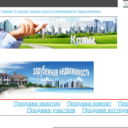
По
Главная
О портале
Каталог агентств недвижимости
Наши партнёры
Продажа квартир
Продажа комнат
Про
Продажа участков
Продажа коттед