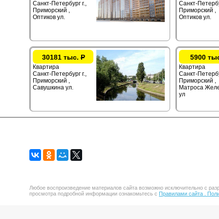
Санкт-Петербург г.,
Санкт-Петербур
Приморский ,
Приморский ,
Оптиков ул.
Оптиков ул.
30181 тыс.
Р
5900 ты
Квартира
Квартира
Санкт-Петербург г.,
Санкт-Петербу
Приморский ,
Приморский ,
Савушкина ул.
Матроса Жел
ул
Любое воспроизведение материалов сайта возможно исключительно с разр
просмотра подробной информации ознакомьтесь с
Правилами сайта .
Поли