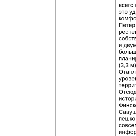
всего 
это у
комфо
Петер
респе
собст
и дву
больш
плани
(3,3 
Отапл
урове
терри
Отсюд
истор
Финск
Савуш
пешко
совсе
инфор