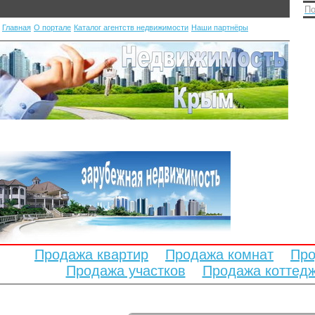
По
Главная
О портале
Каталог агентств недвижимости
Наши партнёры
Продажа квартир
Продажа комнат
Про
Продажа участков
Продажа коттед