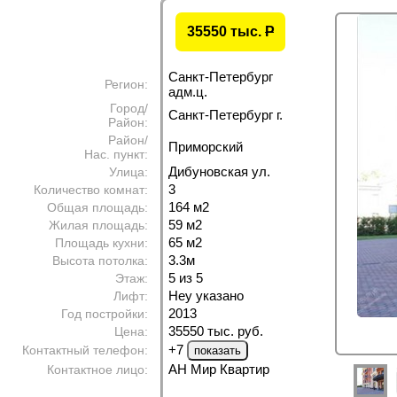
35550 тыс.
P
Санкт-Петербург
Регион:
адм.ц.
Город/
Санкт-Петербург г.
Район:
Район/
Приморский
Нас. пункт:
Дибуновская ул.
Улица:
3
Количество комнат:
164 м
2
Общая площадь:
59 м
2
Жилая площадь:
65 м
2
Площадь кухни:
3.3м
Высота потолка:
5 из 5
Этаж:
Неу указано
Лифт:
2013
Год постройки:
35550 тыс. руб.
Цена:
+7
Контактный телефон:
АН Мир Квартир
Контактное лицо: