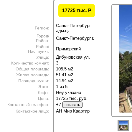
17725 тыс.
P
Санкт-Петербург
Регион:
адм.ц.
Город/
Санкт-Петербург г.
Район:
Район/
Приморский
Нас. пункт:
Дибуновская ул.
Улица:
3
Количество комнат:
105.5 м
2
Общая площадь:
51.41 м
2
Жилая площадь:
14.94 м
2
Площадь кухни:
1 из 5
Этаж:
Неу указано
Лифт:
17725 тыс. руб.
Цена:
+7
Контактный телефон:
АН Мир Квартир
Контактное лицо: