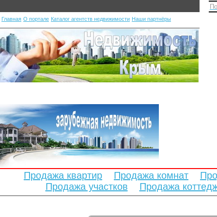
По
Главная
О портале
Каталог агентств недвижимости
Наши партнёры
Продажа квартир
Продажа комнат
Про
Продажа участков
Продажа коттед