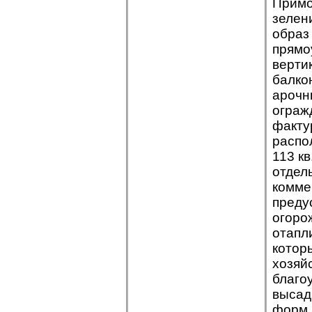
Примо
зелен
образ
прямо
верти
балко
арочн
ограж
факту
распо
113 кв
отдел
комме
преду
огоро
отапл
котор
хозяй
благо
высад
форм,