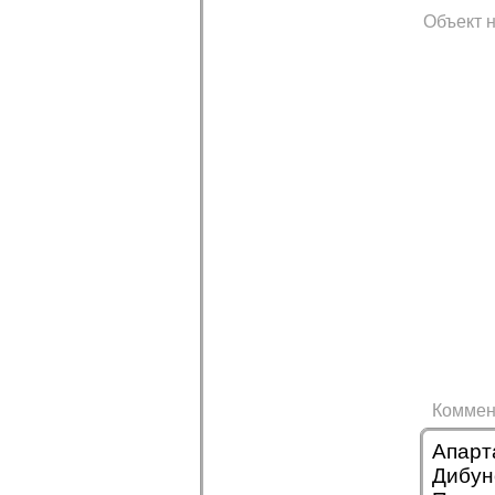
Объект н
Коммен
Апарт
Дибун