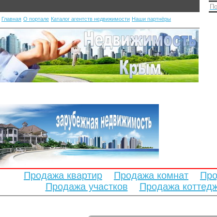
По
Главная
О портале
Каталог агентств недвижимости
Наши партнёры
Продажа квартир
Продажа комнат
Про
Продажа участков
Продажа коттед