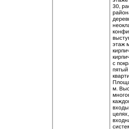
30, р
район
дерев
неокл
конфи
высту
этаж 
кирпи
кирпи
с пок
пятый
кварт
Площад
м. Вы
много
каждо
входы
целях
входн
систе