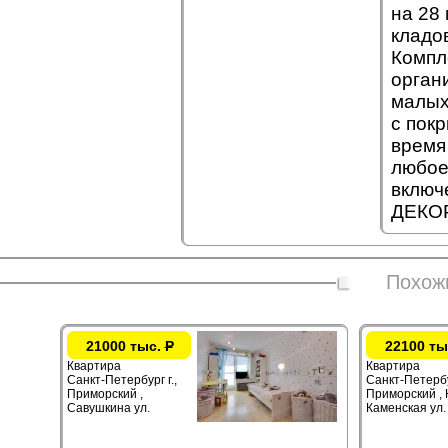
на 28
кладо
Компл
орган
малых
с пок
время
любое
включ
ДЕКОР
Похож
21000 тыс.
Р
22100 ты
Квартира
Квартира
Санкт-Петербург г.,
Санкт-Петербур
Приморский ,
Приморский ,
Савушкина ул.
Каменская ул.