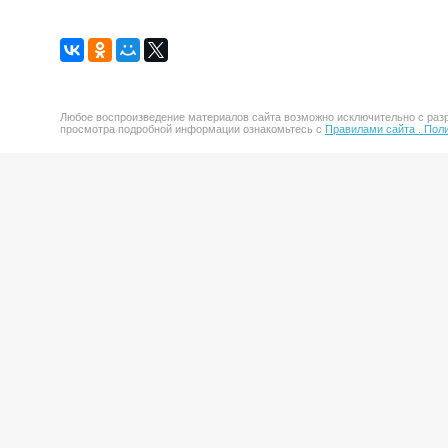
Любое воспроизведение материалов сайта возможно исключительно с разр
просмотра подробной информации ознакомьтесь с
Правилами сайта .
Поли