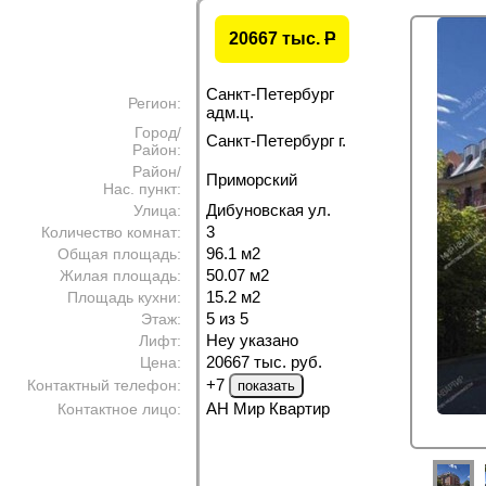
20667 тыс.
P
Санкт-Петербург
Регион:
адм.ц.
Город/
Санкт-Петербург г.
Район:
Район/
Приморский
Нас. пункт:
Дибуновская ул.
Улица:
3
Количество комнат:
96.1 м
2
Общая площадь:
50.07 м
2
Жилая площадь:
15.2 м
2
Площадь кухни:
5 из 5
Этаж:
Неу указано
Лифт:
20667 тыс. руб.
Цена:
+7
Контактный телефон:
АН Мир Квартир
Контактное лицо: