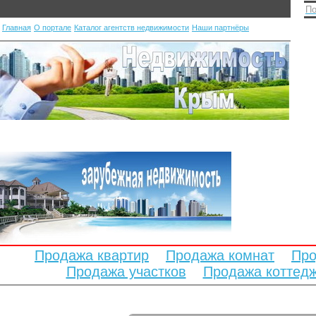
По
Главная
О портале
Каталог агентств недвижимости
Наши партнёры
Продажа квартир
Продажа комнат
Про
Продажа участков
Продажа коттед