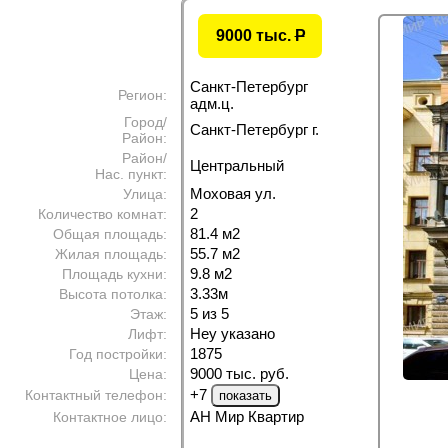
9000 тыс.
P
Санкт-Петербург
Регион:
адм.ц.
Город/
Санкт-Петербург г.
Район:
Район/
Центральный
Нас. пункт:
Моховая ул.
Улица:
2
Количество комнат:
81.4 м
2
Общая площадь:
55.7 м
2
Жилая площадь:
9.8 м
2
Площадь кухни:
3.33м
Высота потолка:
5 из 5
Этаж:
Неу указано
Лифт:
1875
Год постройки:
9000 тыс. руб.
Цена:
+7
Контактный телефон:
АН Мир Квартир
Контактное лицо: