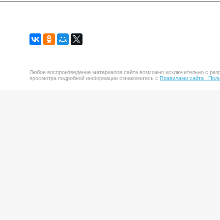
Любое воспроизведение материалов сайта возможно исключительно с разр
просмотра подробной информации ознакомьтесь с
Правилами сайта .
Поли