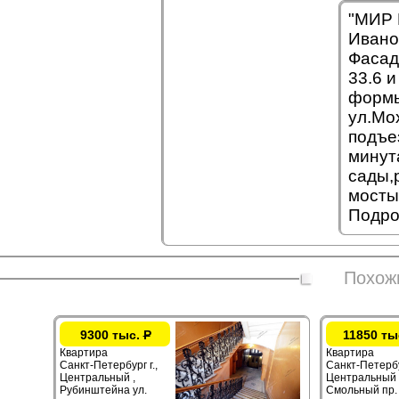
"МИР 
Ивано
Фасад
33.6 и
формы
ул.Мо
подъе
минут
сады,
мосты
Подро
Похож
9300 тыс.
Р
11850 ты
Квартира
Квартира
Санкт-Петербург г.,
Санкт-Петербур
Центральный ,
Центральный 
Рубинштейна ул.
Смольный пр.