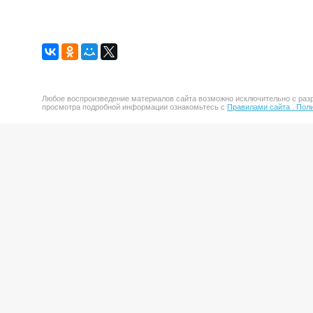
Любое воспроизведение материалов сайта возможно исключительно с разр
просмотра подробной информации ознакомьтесь с
Правилами сайта .
Поли