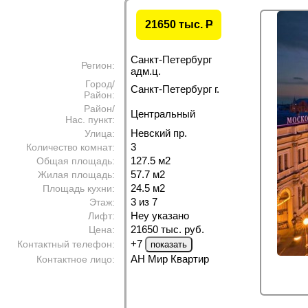
21650 тыс.
P
Санкт-Петербург
Регион:
адм.ц.
Город/
Санкт-Петербург г.
Район:
Район/
Центральный
Нас. пункт:
Невский пр.
Улица:
3
Количество комнат:
127.5 м
2
Общая площадь:
57.7 м
2
Жилая площадь:
24.5 м
2
Площадь кухни:
3 из 7
Этаж:
Неу указано
Лифт:
21650 тыс. руб.
Цена:
+7
Контактный телефон:
АН Мир Квартир
Контактное лицо: