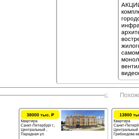
АКЦИИ
компле
город
инфра
архит
востр
жилог
самом
монол
венти
видео
Похож
38000 тыс.
Р
13800 ты
Квартира
Квартира
Санкт-Петербург г.,
Санкт-Петербур
Центральный ,
Центральный 
Парадная ул.
Грибоедова ка