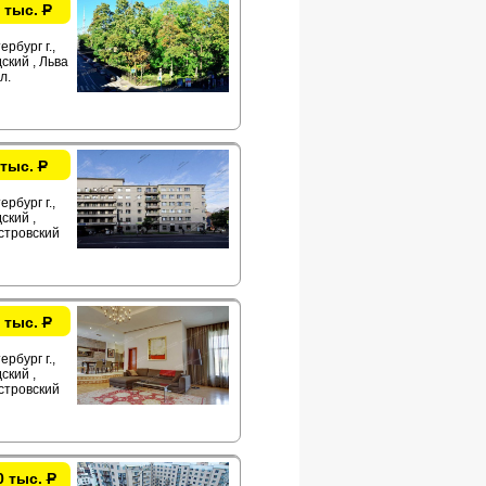
 тыс.
Р
рбург г.,
ский , Льва
л.
 тыс.
Р
рбург г.,
ский ,
стровский
 тыс.
Р
рбург г.,
ский ,
стровский
0 тыс.
Р