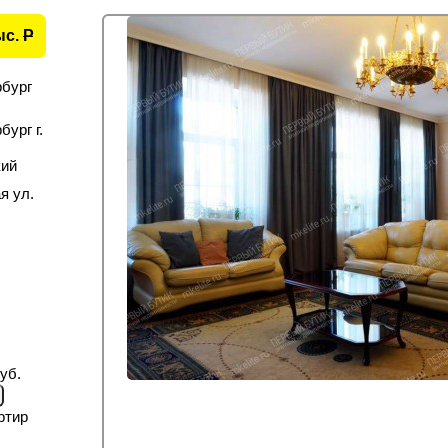
ыс.
P
рбург
ург г.
кий
я ул.
уб.
ртир