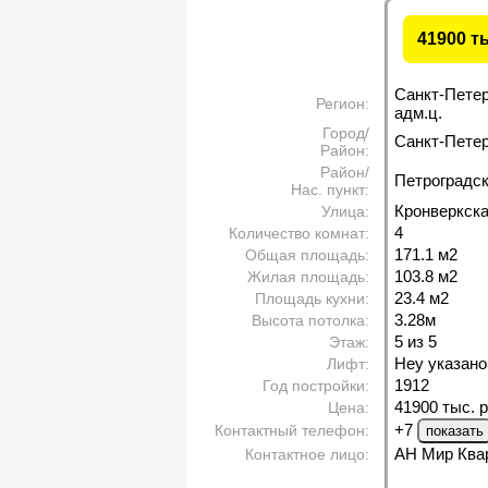
41900 т
Санкт-Пете
Регион:
адм.ц.
Город/
Санкт-Петерб
Район:
Район/
Петроградс
Нас. пункт:
Кронверкска
Улица:
4
Количество комнат:
171.1 м
2
Общая площадь:
103.8 м
2
Жилая площадь:
23.4 м
2
Площадь кухни:
3.28м
Высота потолка:
5 из 5
Этаж:
Неу указано
Лифт:
1912
Год постройки:
41900 тыс. р
Цена:
+7
Контактный телефон:
АН Мир Ква
Контактное лицо: