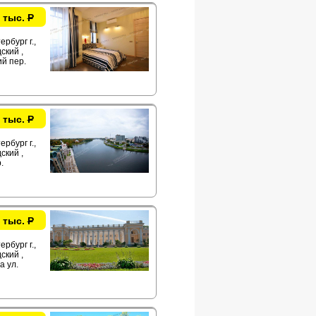
 тыс.
Р
рбург г.,
ский ,
й пер.
 тыс.
Р
рбург г.,
ский ,
.
 тыс.
Р
рбург г.,
ский ,
 ул.