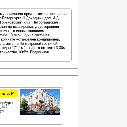
ему вниманию предлагается прекрасная
-Петербурга!!! Доходный дом И.Д.
Горьковская" или "Петроградская".
ьная по планировке, двусторонняя
 ремонт с использованием
ире 13 окон, кухня-гостиная,
й комнате установлен кондиционер,
агается в 45 метровой гостиной.
тиры 171,1м2, высота потолка 3,30м.
тричество 10кВт. Подробная
 тыс.
Р
рбург г.,
ский ,
ул.