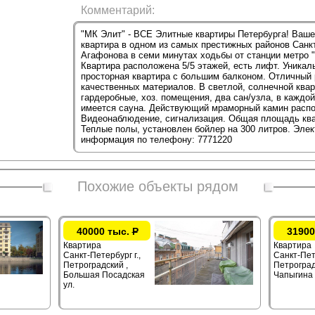
Комментарий:
"МК Элит" - ВСЕ Элитные квартиры Петербурга! Ваш
квартира в одном из самых престижных районов Санкт
Агафонова в семи минутах ходьбы от станции метро "
Квартира расположена 5/5 этажей, есть лифт. Уникал
просторная квартира с большим балконом. Отличный
качественных материалов. В светлой, солнечной кварт
гардеробные, хоз. помещения, два сан/узла, в каждо
имеется сауна. Действующий мраморный камин распол
Видеонаблюдение, сигнализация. Общая площадь квар
Теплые полы, установлен бойлер на 300 литров. Элек
информация по телефону: 7771220
Похожие объекты рядом
40000 тыс.
Р
31900
Квартира
Квартира
Санкт-Петербург г.,
Санкт-Пете
Петроградский ,
Петроград
Большая Посадская
Чапыгина 
ул.