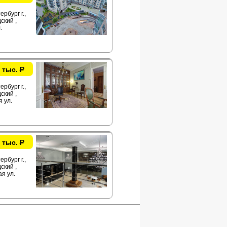
рбург г.,
ский ,
.
 тыс.
Р
рбург г.,
ский ,
я ул.
 тыс.
Р
рбург г.,
ский ,
я ул.