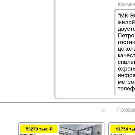
Коммен
"МК Э
жилой
двуст
Петро
гостин
цоколь
качес
спале
охран
инфра
метро
телеф
Похож
53270 тыс.
Р
91754 ты