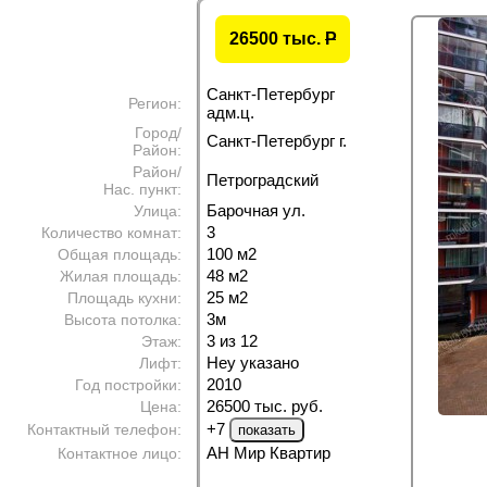
26500 тыс.
P
Санкт-Петербург
Регион:
адм.ц.
Город/
Санкт-Петербург г.
Район:
Район/
Петроградский
Нас. пункт:
Барочная ул.
Улица:
3
Количество комнат:
100 м
2
Общая площадь:
48 м
2
Жилая площадь:
25 м
2
Площадь кухни:
3м
Высота потолка:
3 из 12
Этаж:
Неу указано
Лифт:
2010
Год постройки:
26500 тыс. руб.
Цена:
+7
Контактный телефон:
АН Мир Квартир
Контактное лицо: