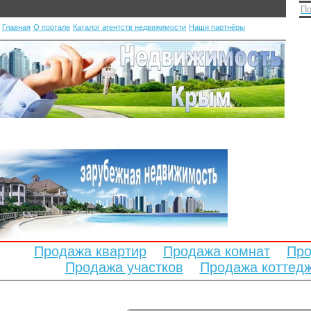
По
Главная
О портале
Каталог агентств недвижимости
Наши партнёры
Продажа квартир
Продажа комнат
Про
Продажа участков
Продажа коттед