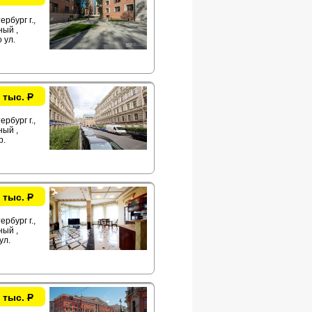
рбург г.,
ый ,
 ул.
 тыс.
Р
рбург г.,
ый ,
р.
 тыс.
Р
рбург г.,
ый ,
ул.
 тыс.
Р