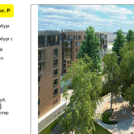
ыс.
P
рбург
ург г.
й
л.
уб.
ртир