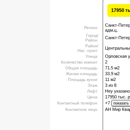
17950 т
Санкт-Пете
Регион:
адм.ц.
Город/
Санкт-Петерб
Район:
Район/
Центральны
Нас. пункт:
Орловская у
Улица:
2
Количество комнат:
71.5 м
2
Общая площадь:
33.9 м
2
Жилая площадь:
11 м
2
Площадь кухни:
3 из 8
Этаж:
Неу указано
Лифт:
17950 тыс. р
Цена:
+7
Контактный телефон:
АН Мир Ква
Контактное лицо: