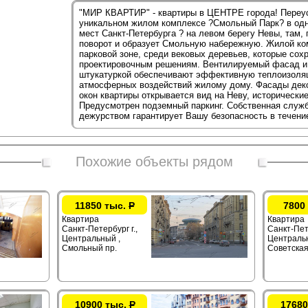
"МИР КВАРТИР" - квартиры в ЦЕНТРЕ города! Переус
уникальном жилом комплексе ?Смольный Парк? в одн
мест Санкт-Петербурга ? на левом берегу Невы, там,
поворот и образует Смольную набережную. Жилой ко
парковой зоне, среди вековых деревьев, которые со
проектировочным решениям. Вентилируемый фасад и
штукатуркой обеспечивают эффективную теплоизоляц
атмосферных воздействий жилому дому. Фасады дек
окон квартиры открывается вид на Неву, исторические
Предусмотрен подземный паркинг. Собственная служ
дежурством гарантирует Вашу безопасность в течение
Похожие объекты рядом
11850 тыс.
Р
7800
Квартира
Квартира
Санкт-Петербург г.,
Санкт-Пете
Центральный ,
Центральн
Смольный пр.
Советская
10900 тыс.
Р
17680