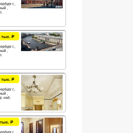
рбург г.,
ый ,
р.
 тыс.
Р
рбург г.,
ый ,
р.
 тыс.
Р
рбург г.,
ый ,
р. наб.
 тыс.
Р
рбург г.,