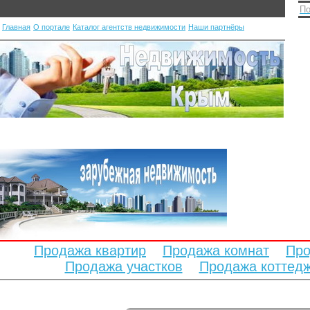
По
Главная
О портале
Каталог агентств недвижимости
Наши партнёры
Продажа квартир
Продажа комнат
Про
Продажа участков
Продажа коттед