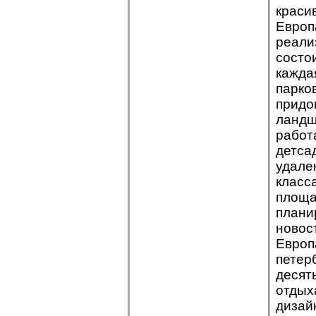
краси
Европ
реали
состои
кажда
парко
придо
ландш
работ
детса
удале
класс
площа
плани
новос
Европ
петер
десят
отдых
дизай