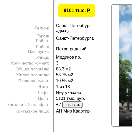
9101 тыс.
P
Санкт-Петербург
Регион:
адм.ц.
Город/
Санкт-Петербург г.
Район:
Район/
Петроградский
Нас. пункт:
Медиков пр.
Улица:
3
Количество комнат:
83.3 м
2
Общая площадь:
53.75 м
2
Жилая площадь:
10.55 м
2
Площадь кухни:
1 из 13
Этаж:
Неу указано
Лифт:
9101 тыс. руб.
Цена:
+7
Контактный телефон:
АН Мир Квартир
Контактное лицо: