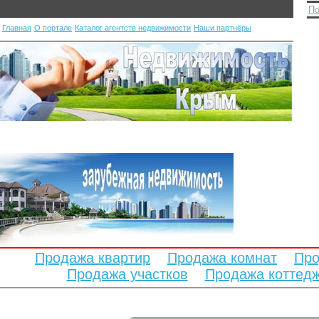
По
Главная
О портале
Каталог агентств недвижимости
Наши партнёры
Продажа квартир
Продажа комнат
Про
Продажа участков
Продажа коттед