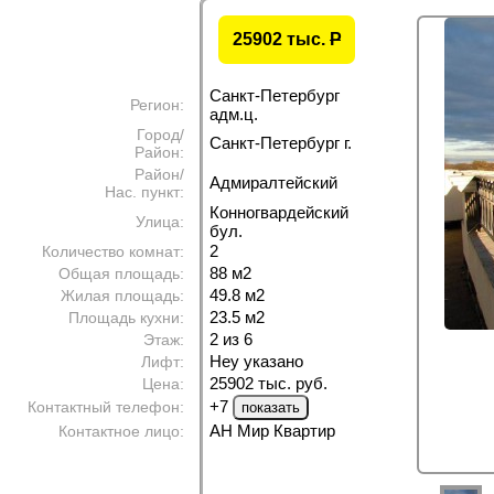
25902 тыс.
P
Санкт-Петербург
Регион:
адм.ц.
Город/
Санкт-Петербург г.
Район:
Район/
Адмиралтейский
Нас. пункт:
Конногвардейский
Улица:
бул.
2
Количество комнат:
88 м
2
Общая площадь:
49.8 м
2
Жилая площадь:
23.5 м
2
Площадь кухни:
2 из 6
Этаж:
Неу указано
Лифт:
25902 тыс. руб.
Цена:
+7
Контактный телефон:
АН Мир Квартир
Контактное лицо: