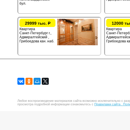
бул.
29999 тыс.
Р
12000 ты
Квартира
Квартира
Санкт-Петербург г.,
Санкт-Петербур
Адмиралтейский ,
Адмиралтейск
Грибоедова кан. наб.
Грибоедова ка
Любое воспроизведение материалов сайта возможно исключительно с разр
просмотра подробной информации ознакомьтесь с
Правилами сайта .
Поли