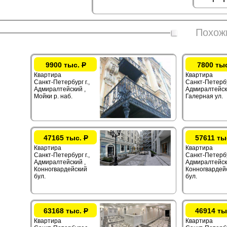
Похож
9900 тыс.
Р
7800 ты
Квартира
Квартира
Санкт-Петербург г.,
Санкт-Петербур
Адмиралтейский ,
Адмиралтейск
Мойки р. наб.
Галерная ул.
47165 тыс.
Р
57611 ты
Квартира
Квартира
Санкт-Петербург г.,
Санкт-Петербур
Адмиралтейский ,
Адмиралтейск
Конногвардейский
Конногвардей
бул.
бул.
63168 тыс.
Р
46914 ты
Квартира
Квартира