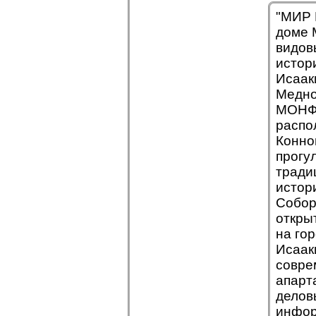
"МИР 
доме 
видов
истор
Исаак
Медно
МОНФЕ
распо
Конно
прогу
тради
истор
Собор
откры
на го
Исаак
совре
апарт
делов
инфор