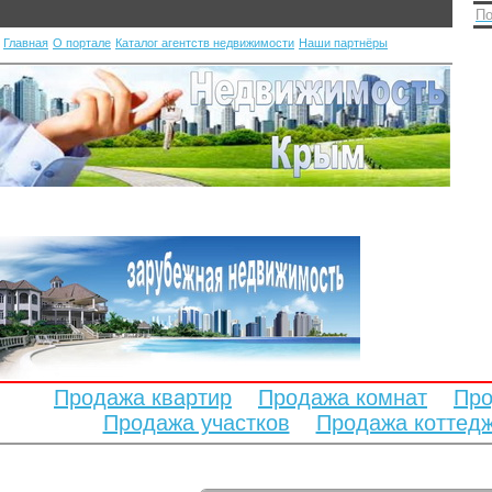
По
Главная
О портале
Каталог агентств недвижимости
Наши партнёры
Продажа квартир
Продажа комнат
Про
Продажа участков
Продажа коттед