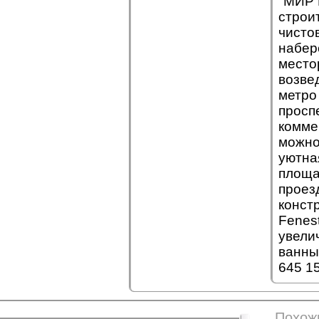
"МИР 
строи
чисто
набер
место
возве
метро
просп
комме
можно
уютна
площа
проез
конст
Fenes
увели
ванны
645 1
Похож