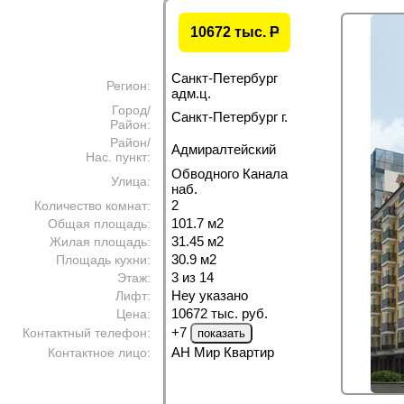
10672 тыс.
P
Санкт-Петербург
Регион:
адм.ц.
Город/
Санкт-Петербург г.
Район:
Район/
Адмиралтейский
Нас. пункт:
Обводного Канала
Улица:
наб.
2
Количество комнат:
101.7 м
2
Общая площадь:
31.45 м
2
Жилая площадь:
30.9 м
2
Площадь кухни:
3 из 14
Этаж:
Неу указано
Лифт:
10672 тыс. руб.
Цена:
+7
Контактный телефон:
АН Мир Квартир
Контактное лицо: