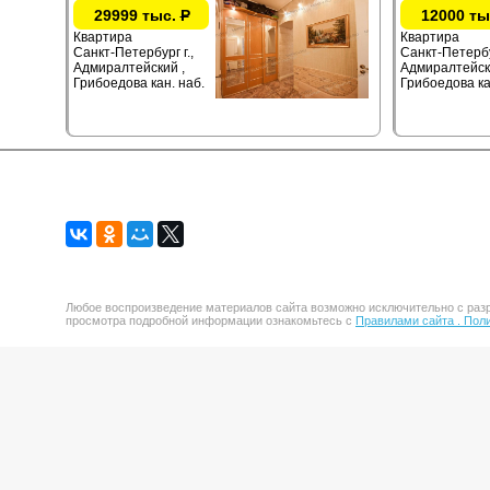
29999 тыс.
Р
12000 ты
Квартира
Квартира
Санкт-Петербург г.,
Санкт-Петербур
Адмиралтейский ,
Адмиралтейск
Грибоедова кан. наб.
Грибоедова ка
Любое воспроизведение материалов сайта возможно исключительно с разр
просмотра подробной информации ознакомьтесь с
Правилами сайта .
Поли