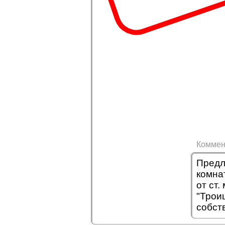
Коммен
Предл
комна
от ст.
"Трои
собст