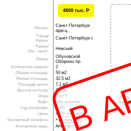
4600 тыс.
P
Санкт-Петербург
Регион:
адм.ц.
Город/
Санкт-Петербург г.
Район:
Район/
Невский
Нас. пункт:
В А
Обуховской
Улица:
Обороны пр.
2
Количество комнат:
50 м
2
Общая площадь:
32.5 м
2
Жилая площадь:
7.1 м
2
Площадь кухни:
3.25м
Высота потолка:
1 из 5
Этаж:
Неу указано
Лифт:
1935
Год постройки:
Объект н
4600 тыс. руб.
Цена:
+7
Контактный телефон:
АН Мир Квартир
Контактное лицо: