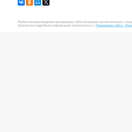
Любое воспроизведение материалов сайта возможно исключительно с разр
просмотра подробной информации ознакомьтесь с
Правилами сайта .
Поли