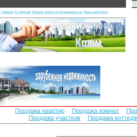
По
Главная
О портале
Каталог агентств недвижимости
Наши партнёры
Продажа квартир
Продажа комнат
Про
Продажа участков
Продажа коттед