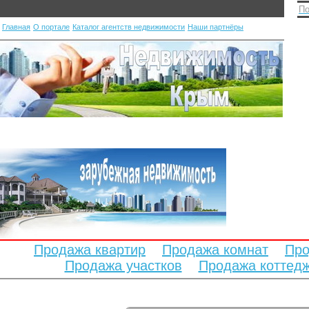
По
Главная
О портале
Каталог агентств недвижимости
Наши партнёры
Продажа квартир
Продажа комнат
Про
Продажа участков
Продажа коттед