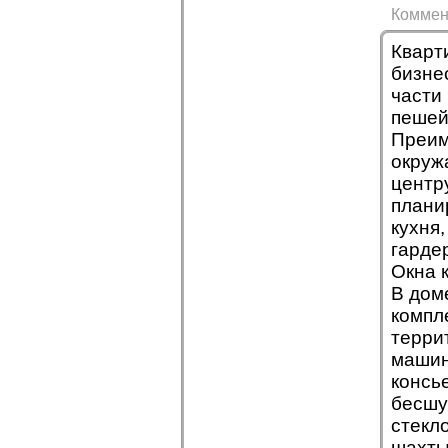
Коммен
Кварт
бизне
части
пешей
Преим
окруж
центр
плани
кухня
гарде
Окна 
В дом
компл
терри
машин
консь
бесшу
стекло
шахты