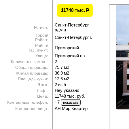
11748 тыс.
P
Санкт-Петербург
Регион:
адм.ц.
Город/
Санкт-Петербург г.
Район:
Район/
Приморский
Нас. пункт:
Приморский пр.
Улица:
2
Количество комнат:
75.7 м
2
Общая площадь:
36.9 м
2
Жилая площадь:
12.6 м
2
Площадь кухни:
2 из 5
Этаж:
Неу указано
Лифт:
11748 тыс. руб.
Цена:
+7
Контактный телефон:
АН Мир Квартир
Контактное лицо: