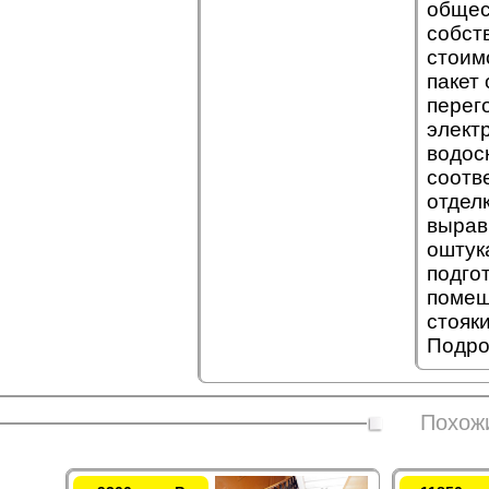
общес
собст
стоим
пакет
перег
элект
водос
соотв
отдел
вырав
оштук
подго
помещ
стояк
Подро
Похож