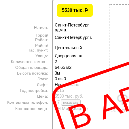
5530 тыс.
P
Санкт-Петербург
Регион:
адм.ц.
Город/
Санкт-Петербург г.
Район:
Район/
Центральный
Нас. пункт:
В А
Дворцовая пл.
Улица:
2
Количество комнат:
64.65 м
2
Общая площадь:
3м
Высота потолка:
0 из 0
Этаж:
Неу указано
Лифт:
2015
Год постройки:
5530 тыс. руб.
Цена:
+7
Контактный телефон:
АН Мир Квартир
Контактное лицо:
Объект н