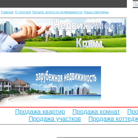
По
Главная
О портале
Каталог агентств недвижимости
Наши партнёры
Продажа квартир
Продажа комнат
Про
Продажа участков
Продажа коттед