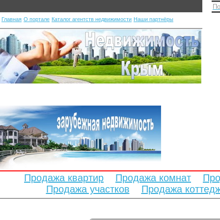
По
Главная
О портале
Каталог агентств недвижимости
Наши партнёры
Продажа квартир
Продажа комнат
Про
Продажа участков
Продажа коттед