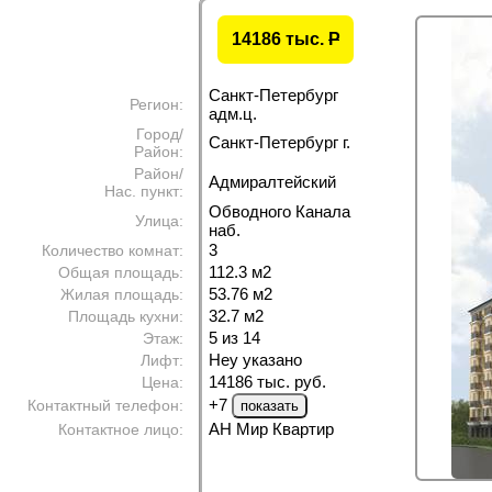
14186 тыс.
P
Санкт-Петербург
Регион:
адм.ц.
Город/
Санкт-Петербург г.
Район:
Район/
Адмиралтейский
Нас. пункт:
Обводного Канала
Улица:
наб.
3
Количество комнат:
112.3 м
2
Общая площадь:
53.76 м
2
Жилая площадь:
32.7 м
2
Площадь кухни:
5 из 14
Этаж:
Неу указано
Лифт:
14186 тыс. руб.
Цена:
+7
Контактный телефон:
АН Мир Квартир
Контактное лицо: