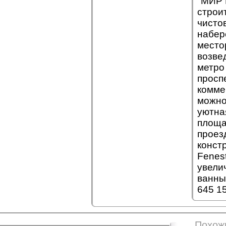
"МИР 
строи
чисто
набер
место
возве
метро
просп
комме
можно
уютна
площа
проез
конст
Fenes
увели
ванны
645 1
Похож