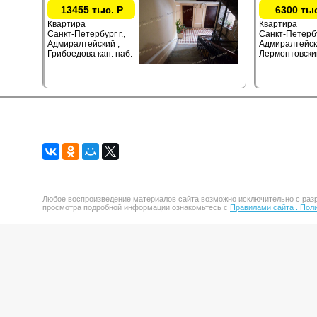
13455 тыс.
Р
6300 ты
Квартира
Квартира
Санкт-Петербург г.,
Санкт-Петербур
Адмиралтейский ,
Адмиралтейск
Грибоедова кан. наб.
Лермонтовски
Любое воспроизведение материалов сайта возможно исключительно с разр
просмотра подробной информации ознакомьтесь с
Правилами сайта .
Поли