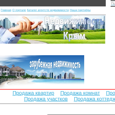
По
Главная
О портале
Каталог агентств недвижимости
Наши партнёры
Продажа квартир
Продажа комнат
Про
Продажа участков
Продажа коттед