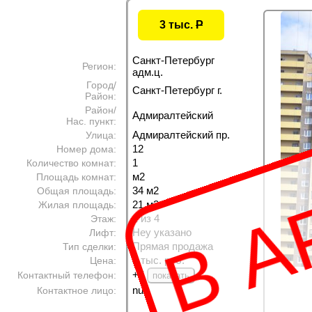
3 тыс.
P
Санкт-Петербург
Регион:
адм.ц.
Город/
Санкт-Петербург г.
Район:
Район/
Адмиралтейский
Нас. пункт:
В А
Адмиралтейский пр.
Улица:
12
Номер дома:
1
Количество комнат:
м
2
Площадь комнат:
34 м
2
Общая площадь:
21 м
2
Жилая площадь:
1 из 4
Этаж:
Неу указано
Лифт:
Прямая продажа
Тип сделки:
3 тыс. руб.
Цена:
+7
Контактный телефон:
null
Контактное лицо: