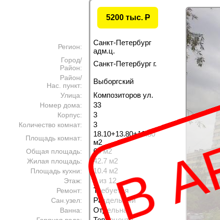
5200 тыс.
P
Санкт-Петербург
Регион:
адм.ц.
Город/
Санкт-Петербург г.
Район:
Район/
Выборгский
Нас. пункт:
В А
Композиторов ул.
Улица:
33
Номер дома:
3
Корпус:
3
Количество комнат:
18.10+13.80+10.80
Площадь комнат:
м
2
65 м
2
Общая площадь:
42.7 м
2
Жилая площадь:
10.4 м
2
Площадь кухни:
3 из 12
Этаж:
Требуется
Ремонт:
Раздельный
Сан.узел:
Отдельная
Ванна:
Теплоцентр