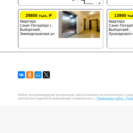
29800 тыс.
Р
13900 ты
Квартира
Квартира
Санкт-Петербург г.,
Санкт-Петербур
Выборгский ,
Выборгский ,
Земледельческая ул.
Луначарского 
Любое воспроизведение материалов сайта возможно исключительно с разр
просмотра подробной информации ознакомьтесь с
Правилами сайта .
Поли