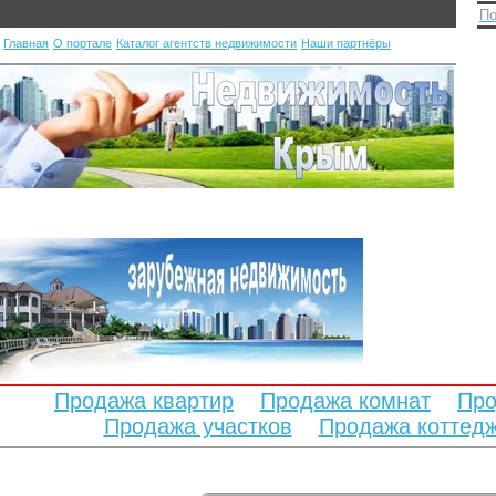
По
Главная
О портале
Каталог агентств недвижимости
Наши партнёры
Продажа квартир
Продажа комнат
Про
Продажа участков
Продажа коттед