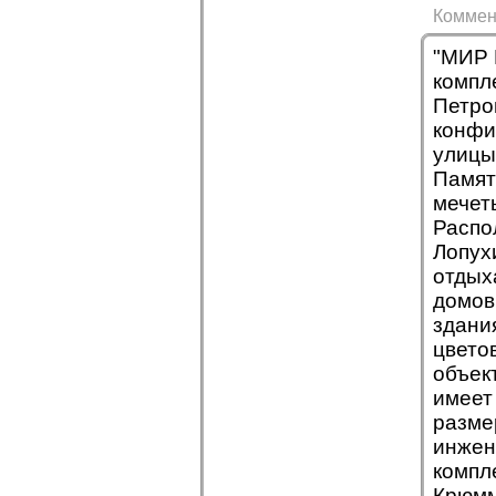
Коммен
"МИР 
компл
Петро
конфи
улицы
Памят
мечет
Распо
Лопух
отдых
домов
здани
цвето
объек
имеет
разме
инжен
компл
Крюмм