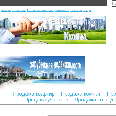
По
Главная
О портале
Каталог агентств недвижимости
Наши партнёры
Продажа квартир
Продажа комнат
Про
Продажа участков
Продажа коттед