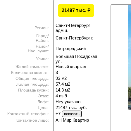
21497 тыс.
P
Санкт-Петербург
Регион:
адм.ц.
Город/
Санкт-Петербург г.
Район:
Район/
Петроградский
Нас. пункт:
Большая Посадская
Улица:
ул.
Новый квартал
Жилой комплекс:
3
Количество комнат:
93 м
2
Общая площадь:
57.4 м
2
Жилая площадь:
14.3 м
2
Площадь кухни:
4 из 9
Этаж:
Неу указано
Лифт:
21497 тыс. руб.
Цена:
+7
Контактный телефон:
АН Мир Квартир
Контактное лицо: