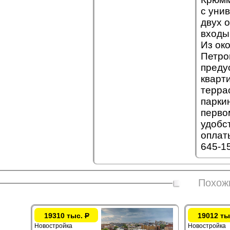
с уни
двух 
входы
Из ок
Петро
преду
кварт
терра
паркин
перво
удобс
оплат
645-1
Похож
19310 тыс.
Р
19012 ты
Новостройка
Новостройка