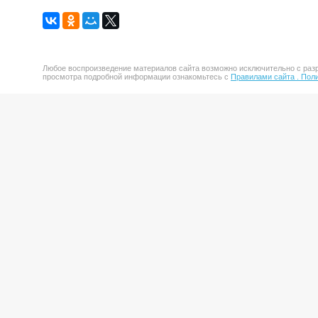
Любое воспроизведение материалов сайта возможно исключительно с разр
просмотра подробной информации ознакомьтесь с
Правилами сайта .
Поли