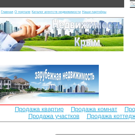
По
Главная
О портале
Каталог агентств недвижимости
Наши партнёры
Продажа квартир
Продажа комнат
Про
Продажа участков
Продажа коттед