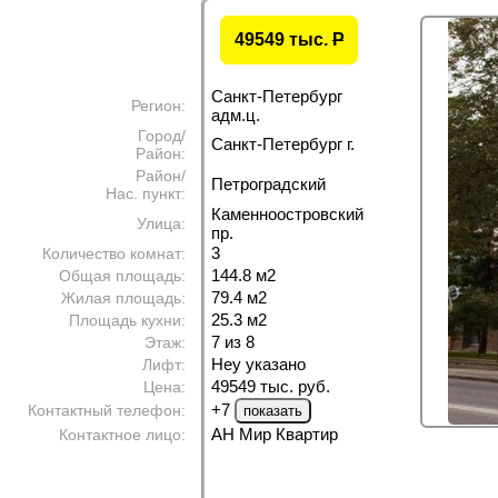
49549 тыс.
P
Санкт-Петербург
Регион:
адм.ц.
Город/
Санкт-Петербург г.
Район:
Район/
Петроградский
Нас. пункт:
Каменноостровский
Улица:
пр.
3
Количество комнат:
144.8 м
2
Общая площадь:
79.4 м
2
Жилая площадь:
25.3 м
2
Площадь кухни:
7 из 8
Этаж:
Неу указано
Лифт:
49549 тыс. руб.
Цена:
+7
Контактный телефон:
АН Мир Квартир
Контактное лицо: