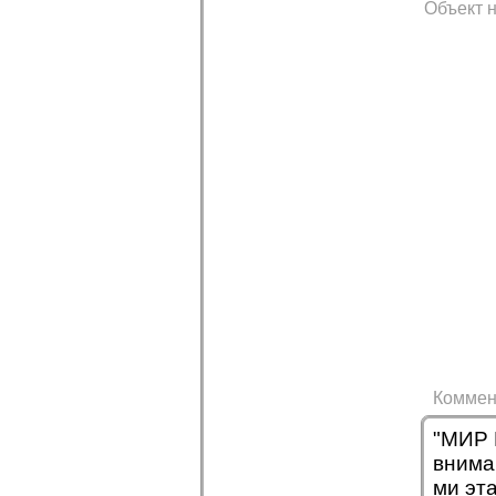
Объект н
Коммен
"МИР 
внима
ми эт