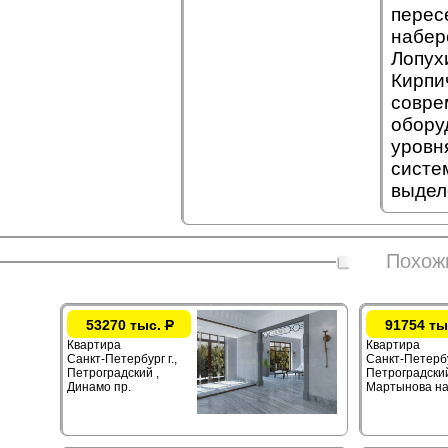
перес
набер
Лопух
Кирпи
совре
обору
уровн
систе
выдел
Похож
53270 тыс.
Р
91754 ты
Квартира
Квартира
Санкт-Петербург г.,
Санкт-Петербур
Петроградский ,
Петроградский
Динамо пр.
Мартынова на