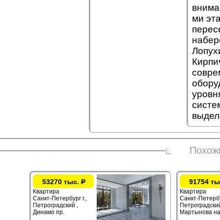
внима
ми эт
перес
набер
Лопух
Кирпи
совре
обору
уровн
систе
выдел
Похож
53270 тыс.
Р
91754 ты
Квартира
Квартира
Санкт-Петербург г.,
Санкт-Петербур
Петроградский ,
Петроградский
Динамо пр.
Мартынова на