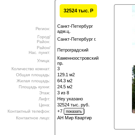
32524 тыс.
P
Санкт-Петербург
Регион:
адм.ц.
Город/
Санкт-Петербург г.
Район:
Район/
Петроградский
Нас. пункт:
Каменноостровский
Улица:
пр.
3
Количество комнат:
129.1 м
2
Общая площадь:
64.3 м
2
Жилая площадь:
24.5 м
2
Площадь кухни:
3 из 8
Этаж:
Неу указано
Лифт:
32524 тыс. руб.
Цена:
+7
Контактный телефон:
АН Мир Квартир
Контактное лицо: