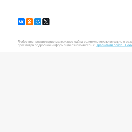
Любое воспроизведение материалов сайта возможно исключительно с разр
просмотра подробной информации ознакомьтесь с
Правилами сайта .
Поли