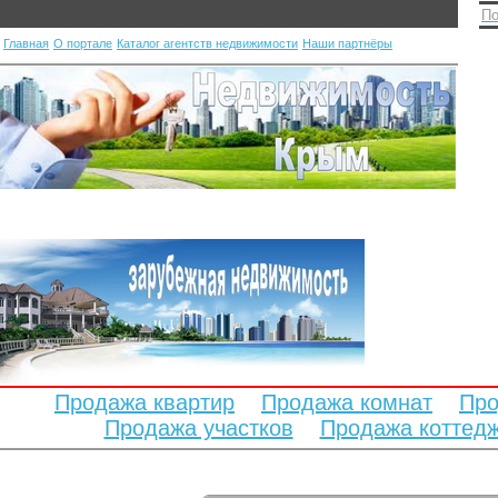
По
Главная
О портале
Каталог агентств недвижимости
Наши партнёры
Продажа квартир
Продажа комнат
Про
Продажа участков
Продажа коттед