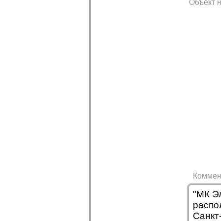
Объект н
Коммен
"МК Э
распо
Санкт