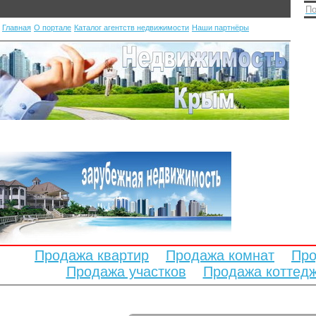
По
Главная
О портале
Каталог агентств недвижимости
Наши партнёры
Продажа квартир
Продажа комнат
Про
Продажа участков
Продажа коттед