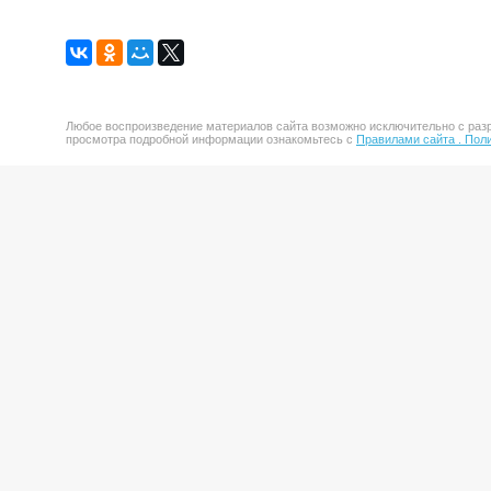
Любое воспроизведение материалов сайта возможно исключительно с разр
просмотра подробной информации ознакомьтесь с
Правилами сайта .
Поли