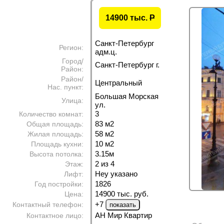
14900 тыс.
P
Санкт-Петербург
Регион:
адм.ц.
Город/
Санкт-Петербург г.
Район:
Район/
Центральный
Нас. пункт:
Большая Морская
Улица:
ул.
3
Количество комнат:
83 м
2
Общая площадь:
58 м
2
Жилая площадь:
10 м
2
Площадь кухни:
3.15м
Высота потолка:
2 из 4
Этаж:
Неу указано
Лифт:
1826
Год постройки:
14900 тыс. руб.
Цена:
+7
Контактный телефон:
АН Мир Квартир
Контактное лицо: