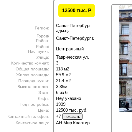
12500 тыс.
P
Санкт-Петербург
Регион:
адм.ц.
Город/
Санкт-Петербург г.
Район:
Район/
Центральный
Нас. пункт:
Таврическая ул.
Улица:
3
Количество комнат:
118 м
2
Общая площадь:
59.9 м
2
Жилая площадь:
21.4 м
2
Площадь кухни:
3.35м
Высота потолка:
6 из 6
Этаж:
Неу указано
Лифт:
1909
Год постройки:
12500 тыс. руб.
Цена:
+7
Контактный телефон:
АН Мир Квартир
Контактное лицо: