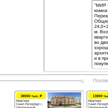
"МИР 
комна
Перек
Общая 
24,0+2
м. Вх
кварти
во дво
хорош
архит
и в п
покуп
Похож
38000 тыс.
Р
13800 ты
Квартира
Квартира
Санкт-Петербург г.,
Санкт-Петербур
Центральный ,
Центральный 