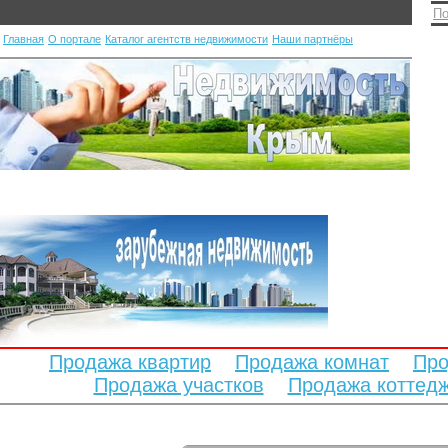
По
Главная
О портале
Каталог агентств недвижимости
Наши партнёры
Продажа квартир
Продажа комнат
Про
Продажа участков
Продажа коттед