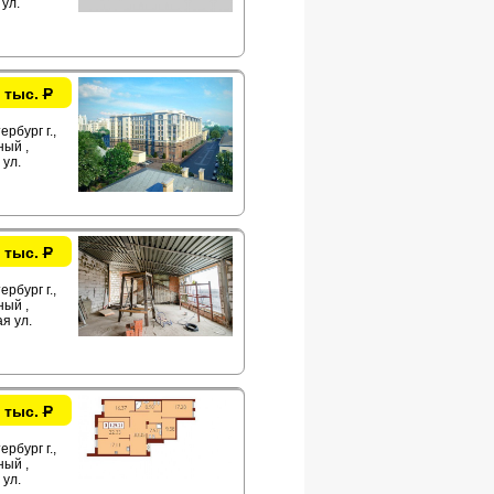
ул.
 тыс.
Р
рбург г.,
ый ,
ул.
 тыс.
Р
рбург г.,
ый ,
я ул.
 тыс.
Р
рбург г.,
ый ,
ул.