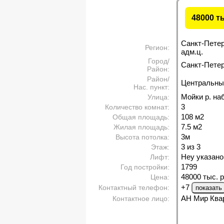
48000 т
Санкт-Пете
Регион:
адм.ц.
Город/
Санкт-Петерб
Район:
Район/
Центральны
Нас. пункт:
Мойки р. наб
Улица:
3
Количество комнат:
108 м
2
Общая площадь:
7.5 м
2
Жилая площадь:
3м
Высота потолка:
3 из 3
Этаж:
Неу указано
Лифт:
1799
Год постройки:
48000 тыс. р
Цена:
+7
Контактный телефон:
АН Мир Ква
Контактное лицо: