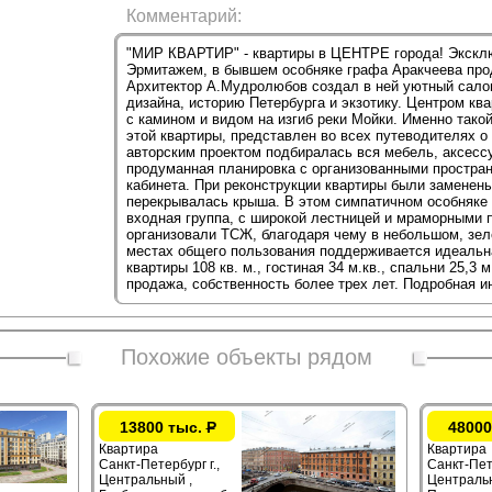
Комментарий:
"МИР КВАРТИР" - квартиры в ЦЕНТРЕ города! Экскл
Эрмитажем, в бывшем особняке графа Аракчеева прод
Архитектор А.Мудролюбов создал в ней уютный салон
дизайна, историю Петербурга и экзотику. Центром кв
с камином и видом на изгиб реки Мойки. Именно такой
этой квартиры, представлен во всех путеводителях о 
авторским проектом подбиралась вся мебель, аксесс
продуманная планировка с организованными пространс
кабинета. При реконструкции квартиры были заменены
перекрывалась крыша. В этом симпатичном особняке 
входная группа, с широкой лестницей и мраморными 
организовали ТСЖ, благодаря чему в небольшом, зел
местах общего пользования поддерживается идеальн
квартиры 108 кв. м., гостиная 34 м.кв., спальни 25,3 м
продажа, собственность более трех лет. Подробная 
Похожие объекты рядом
13800 тыс.
Р
48000
Квартира
Квартира
Санкт-Петербург г.,
Санкт-Пете
Центральный ,
Центральн