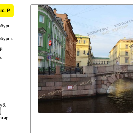
ыс.
P
рбург
ург г.
й
.
уб.
ртир