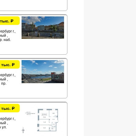
 тыс.
Р
рбург г.,
ый ,
р. наб.
 тыс.
Р
рбург г.,
ый ,
 пр.
 тыс.
Р
рбург г.,
ый ,
 ул.