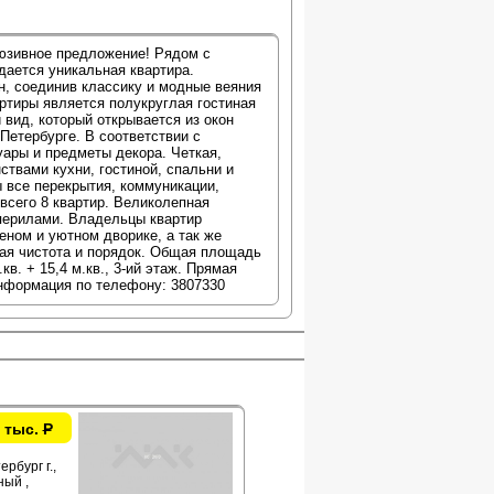
юзивное предложение! Рядом с
ается уникальная квартира.
, соединив классику и модные веяния
артиры является полукруглая гостиная
 вид, который открывается из окон
Петербурге. В соответствии с
уары и предметы декора. Четкая,
твами кухни, гостиной, спальни и
 все перекрытия, коммуникации,
всего 8 квартир. Великолепная
перилами. Владельцы квартир
еном и уютном дворике, а так же
ая чистота и порядок. Общая площадь
.кв. + 15,4 м.кв., 3-ий этаж. Прямая
информация по телефону: 3807330
 тыс.
Р
рбург г.,
ый ,