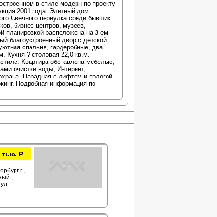
построенном в стиле модерн по проекту
рукция 2001 года. Элитный дом
ого Свечного переулка среди бывших
ков, бизнес-центров, музеев,
ой планировкой расположена на 3-ем
тый благоустроенный двор с детской
уютная спальня, гардеробные, два
. Кухня ? столовая 22,0 кв.м.
стиле. Квартира обставлена мебелью,
ами очистки воды, Интернет,
охрана. Парадная с лифтом и пологой
кинг. Подробная информация по
 тыс.
Р
рбург г.,
ый ,
ул.