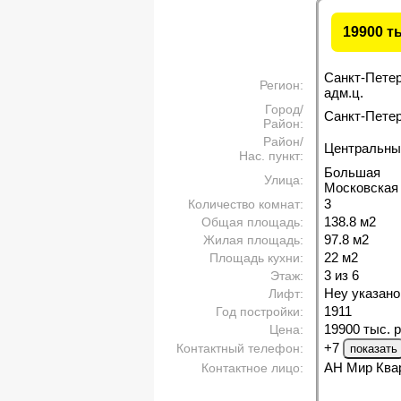
19900 т
Санкт-Пете
Регион:
адм.ц.
Город/
Санкт-Петерб
Район:
Район/
Центральны
Нас. пункт:
Большая
Улица:
Московская 
3
Количество комнат:
138.8 м
2
Общая площадь:
97.8 м
2
Жилая площадь:
22 м
2
Площадь кухни:
3 из 6
Этаж:
Неу указано
Лифт:
1911
Год постройки:
19900 тыс. р
Цена:
+7
Контактный телефон:
АН Мир Ква
Контактное лицо: