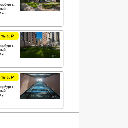
рбург г.,
ый ,
 ул.
 тыс.
Р
рбург г.,
ый ,
 ул.
 тыс.
Р
рбург г.,
ый ,
 ул.