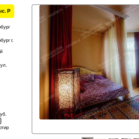
ыс.
P
рбург
ург г.
й
ул.
уб.
ртир