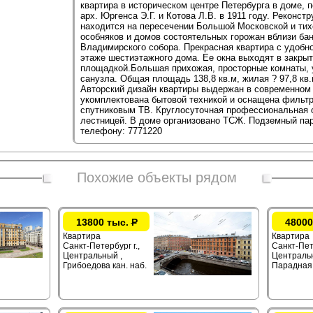
квартира в историческом центре Петербурга в доме, 
арх. Юргенса Э.Г. и Котова Л.В. в 1911 году. Реконст
находится на пересечении Большой Московской и тих
особняков и домов состоятельных горожан вблизи бан
Владимирского собора. Прекрасная квартира с удобн
этаже шестиэтажного дома. Ее окна выходят в закры
площадкой.Большая прихожая, просторные комнаты, 
санузла. Общая площадь 138,8 кв.м, жилая ? 97,8 кв.м
Авторский дизайн квартиры выдержан в современном 
укомплектована бытовой техникой и оснащена фильтр
спутниковым ТВ. Круглосуточная профессиональная 
лестницей. В доме организовано ТСЖ. Подземный пар
телефону: 7771220
Похожие объекты рядом
13800 тыс.
Р
48000
Квартира
Квартира
Санкт-Петербург г.,
Санкт-Пете
Центральный ,
Центральн
Грибоедова кан. наб.
Парадная 