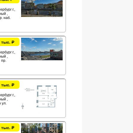
рбург г.,
ый ,
р. наб.
 тыс.
Р
рбург г.,
ый ,
 пр.
 тыс.
Р
рбург г.,
ый ,
 ул.
 тыс.
Р