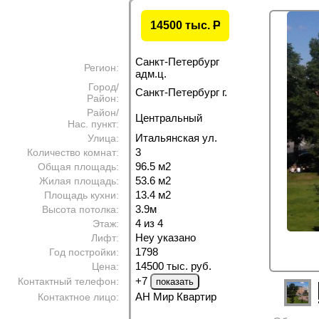
14500 тыс.
P
Санкт-Петербург
Регион:
адм.ц.
Город/
Санкт-Петербург г.
Район:
Район/
Центральный
Нас. пункт:
Итальянская ул.
Улица:
3
Количество комнат:
96.5 м
2
Общая площадь:
53.6 м
2
Жилая площадь:
13.4 м
2
Площадь кухни:
3.9м
Высота потолка:
4 из 4
Этаж:
Неу указано
Лифт:
1798
Год постройки:
14500 тыс. руб.
Цена:
+7
Контактный телефон:
АН Мир Квартир
Контактное лицо: