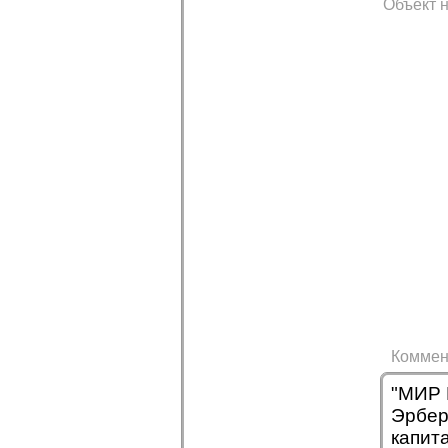
Объект н
Коммен
"МИР 
Эрбер 
капит