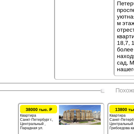
Петер
просп
уютна
м эта
отрес
кварт
18,7, 
более
наход
сад, 
нашег
Похож
38000 тыс.
Р
13800 ты
Квартира
Квартира
Санкт-Петербург г.,
Санкт-Петербур
Центральный ,
Центральный 
Парадная ул.
Грибоедова ка