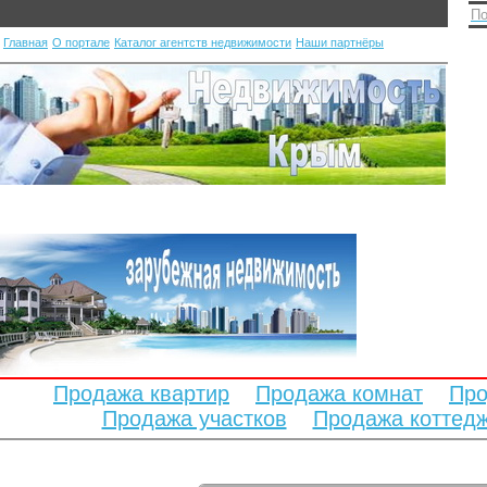
По
Главная
О портале
Каталог агентств недвижимости
Наши партнёры
Продажа квартир
Продажа комнат
Про
Продажа участков
Продажа коттед