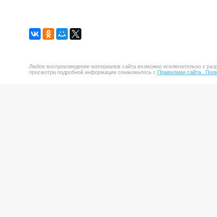
Любое воспроизведение материалов сайта возможно исключительно с разр
просмотра подробной информации ознакомьтесь с
Правилами сайта .
Поли