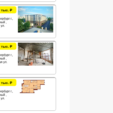
 тыс.
Р
рбург г.,
ый ,
ул.
 тыс.
Р
рбург г.,
ый ,
я ул.
 тыс.
Р
рбург г.,
ый ,
ул.