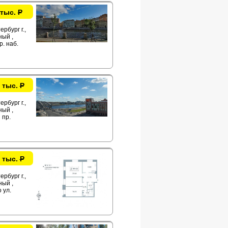
 тыс.
Р
рбург г.,
ый ,
р. наб.
 тыс.
Р
рбург г.,
ый ,
 пр.
 тыс.
Р
рбург г.,
ый ,
 ул.