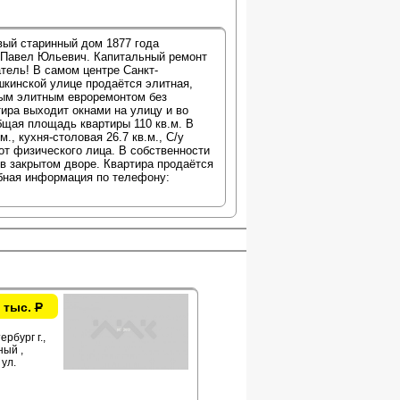
ый старинный дом 1877 года
р Павел Юльевич. Капитальный ремонт
тель! В самом центре Санкт-
шкинской улице продаётся элитная,
овым элитным евроремонтом без
тира выходит окнами на улицу и во
бщая площадь квартиры 110 кв.м. В
., кухня-столовая 26.7 кв.м., С/у
от физического лица. В собственности
 в закрытом дворе. Квартира продаётся
бная информация по телефону:
 тыс.
Р
рбург г.,
ый ,
ул.