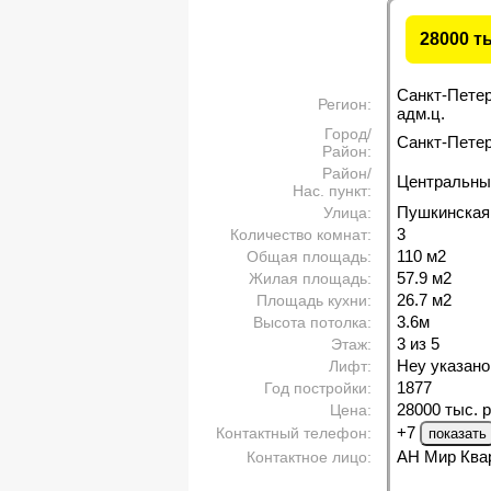
28000 т
Санкт-Пете
Регион:
адм.ц.
Город/
Санкт-Петерб
Район:
Район/
Центральны
Нас. пункт:
Пушкинская
Улица:
3
Количество комнат:
110 м
2
Общая площадь:
57.9 м
2
Жилая площадь:
26.7 м
2
Площадь кухни:
3.6м
Высота потолка:
3 из 5
Этаж:
Неу указано
Лифт:
1877
Год постройки:
28000 тыс. р
Цена:
+7
Контактный телефон:
АН Мир Ква
Контактное лицо: