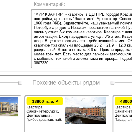
Комментарий:
"МИР КВАРТИР" - квартиры в ЦЕНТРЕ города! Красив
постройки, арх.стиль "Эклектика". Архитектор: Сюзо
1960 года (ЖБ). Здравствуйте, наш уважаемый покупа
Петербурга рядом с Невским проспектом на тихой Пу
очень уютная 3-х комнатная квартира. Квартира с н
амортизации. Вход парадный с улицы. 3/5 этаж. Квар
двор. В центре квартиры есть действующий камин. О
квартире три спальни площадью 23.2 + 21.9 + 12.8 кв.м
раздельный. Высота потолка 3.6 м.. Прямая продажа 
более трёх лет. Есть место для парковки автомобиля
с мебелью, техникой и элементами интерьера. Подро
3807330
Похожие объекты рядом
13800 тыс.
Р
48000
Квартира
Квартира
Санкт-Петербург г.,
Санкт-Пете
Центральный ,
Центральн
Грибоедова кан. наб.
Парадная 