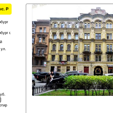
ыс.
P
рбург
ург г.
й
 ул.
уб.
ртир