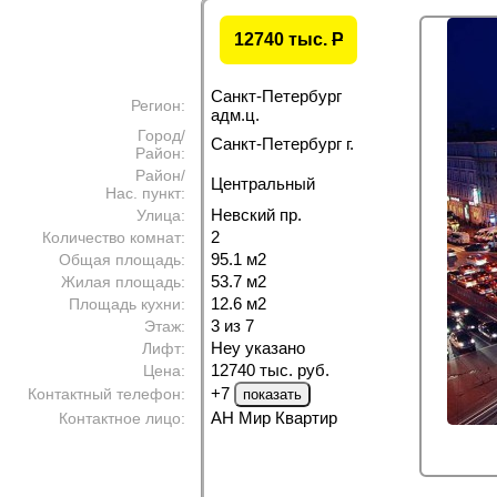
12740 тыс.
P
Санкт-Петербург
Регион:
адм.ц.
Город/
Санкт-Петербург г.
Район:
Район/
Центральный
Нас. пункт:
Невский пр.
Улица:
2
Количество комнат:
95.1 м
2
Общая площадь:
53.7 м
2
Жилая площадь:
12.6 м
2
Площадь кухни:
3 из 7
Этаж:
Неу указано
Лифт:
12740 тыс. руб.
Цена:
+7
Контактный телефон:
АН Мир Квартир
Контактное лицо: