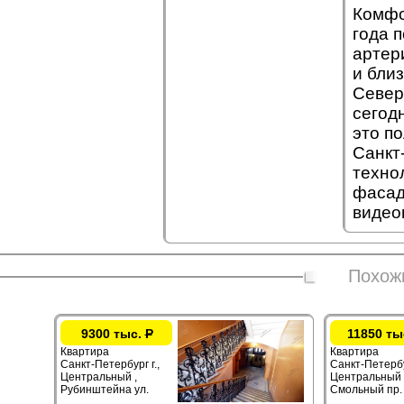
Комфо
года п
артер
и бли
Север
сегод
это п
Санкт
техно
фасад
видео
Похож
9300 тыс.
Р
11850 ты
Квартира
Квартира
Санкт-Петербург г.,
Санкт-Петербур
Центральный ,
Центральный 
Рубинштейна ул.
Смольный пр.