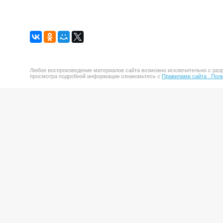
Любое воспроизведение материалов сайта возможно исключительно с разр
просмотра подробной информации ознакомьтесь с
Правилами сайта .
Поли