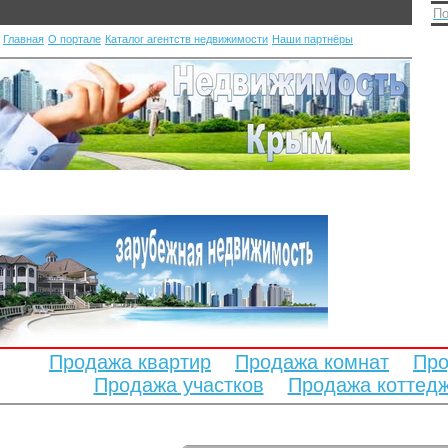
По
Главная
О портале
Каталог агентств недвижимости
Наши партнёры
Продажа квартир
Продажа комнат
Про
Продажа участков
Продажа коттед