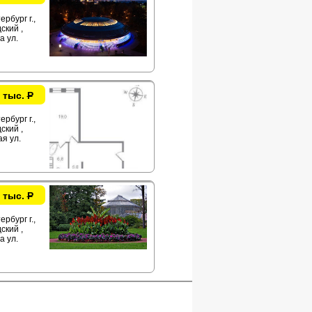
рбург г.,
ский ,
 ул.
 тыс.
Р
рбург г.,
ский ,
я ул.
 тыс.
Р
рбург г.,
ский ,
 ул.