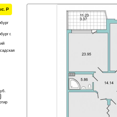
ыс.
P
рбург
ург г.
кий
садская
уб.
ртир