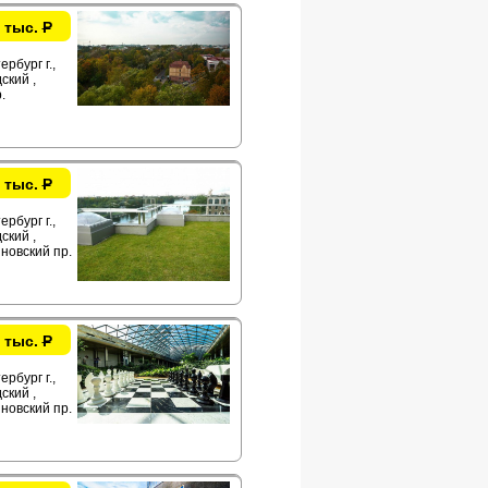
 тыс.
Р
рбург г.,
ский ,
.
 тыс.
Р
рбург г.,
ский ,
новский пр.
 тыс.
Р
рбург г.,
ский ,
новский пр.