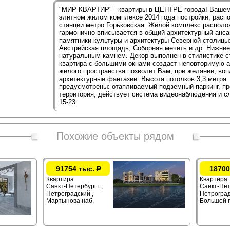
"МИР КВАРТИР" - квартиры в ЦЕНТРЕ города! Вашем
элитном жилом комплексе 2014 года постройки, расп
станции метро Горьковская. Жилой комплекс располо
гармонично вписывается в общий архитектурный анс
памятники культуры и архитектуры Северной столицы
Австрийская площадь, Соборная мечеть и др. Нижние
натуральным камнем. Декор выполнен в стилистике с
квартира с большими окнами создаст неповторимую а
жилого пространства позволит Вам, при желании, во
архитектурные фантазии. Высота потолков 3,3 метра.
предусмотрены: отапливаемый подземный паркинг, пр
территория, действует система видеонаблюдения и с
15-23
Похожие объекты рядом
91754 тыс.
Р
18700
Квартира
Квартира
Санкт-Петербург г.,
Санкт-Пете
Петроградский ,
Петроград
Мартынова наб.
Большой п