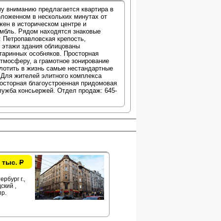
у вниманию предлагается квартира в
оложенном в нескольких минутах от
жен в историческом центре и
амбль. Рядом находятся знаковые
: Петропавловская крепость,
 этажи здания облицованы
таринных особняков. Просторная
тмосферу, а грамотное зонирование
плотить в жизнь самые нестандартные
 Для жителей элитного комплекса
осторная благоустроенная придомовая
лужба консьержей. Отдел продаж: 645-
 тыс.
Р
рбург г.,
ский ,
р.