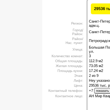
29536 т
Санкт-Пете
Регион:
адм.ц.
Город/
Санкт-Петерб
Район:
Район/
Петроградс
Нас. пункт:
Большая По
Улица:
ул.
3
Количество комнат:
112.9 м
2
Общая площадь:
73.05 м
2
Жилая площадь:
17.24 м
2
Площадь кухни:
2 из 9
Этаж:
Неу указано
Лифт:
29536 тыс. р
Цена:
+7
Контактный телефон:
АН Мир Ква
Контактное лицо: