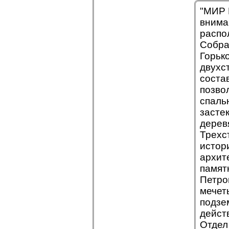
"МИР 
внима
распо
Собра
Горьк
двухс
состав
позво
спальн
засте
дерев
Трехс
истор
архит
памят
Петро
мечет
подзе
дейст
Отдел