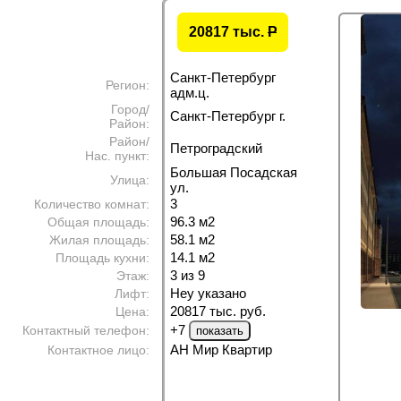
20817 тыс.
P
Санкт-Петербург
Регион:
адм.ц.
Город/
Санкт-Петербург г.
Район:
Район/
Петроградский
Нас. пункт:
Большая Посадская
Улица:
ул.
3
Количество комнат:
96.3 м
2
Общая площадь:
58.1 м
2
Жилая площадь:
14.1 м
2
Площадь кухни:
3 из 9
Этаж:
Неу указано
Лифт:
20817 тыс. руб.
Цена:
+7
Контактный телефон:
АН Мир Квартир
Контактное лицо: