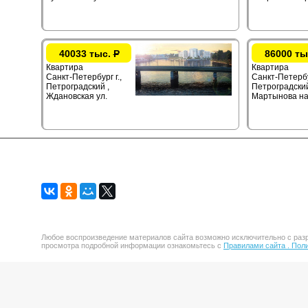
40033 тыс.
Р
86000 ты
Квартира
Квартира
Санкт-Петербург г.,
Санкт-Петербур
Петроградский ,
Петроградский
Ждановская ул.
Мартынова на
Любое воспроизведение материалов сайта возможно исключительно с разр
просмотра подробной информации ознакомьтесь с
Правилами сайта .
Поли