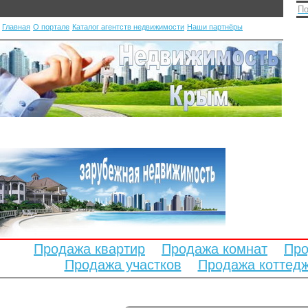
По
Главная
О портале
Каталог агентств недвижимости
Наши партнёры
Продажа квартир
Продажа комнат
Про
Продажа участков
Продажа коттед