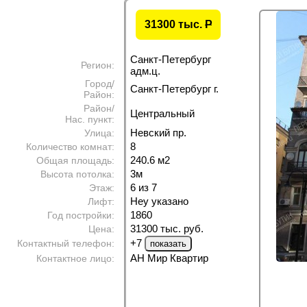
31300 тыс.
P
Санкт-Петербург
Регион:
адм.ц.
Город/
Санкт-Петербург г.
Район:
Район/
Центральный
Нас. пункт:
Невский пр.
Улица:
8
Количество комнат:
240.6 м
2
Общая площадь:
3м
Высота потолка:
6 из 7
Этаж:
Неу указано
Лифт:
1860
Год постройки:
31300 тыс. руб.
Цена:
+7
Контактный телефон:
АН Мир Квартир
Контактное лицо: