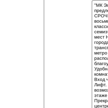
"МК Э
предл
СРОЧН
восьм
класс
семиэ
мест 
город
транс
метро
распо
благо
Удобн
комна
Вход 
Лифт.
возмо
этаже 
Прекр
центр