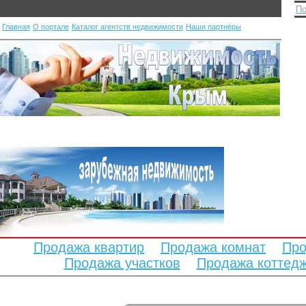
По
Главная
О портале
Каталог агентств недвижимости
Наши партнёры
Продажа квартир
Продажа комнат
Про
Продажа участков
Продажа коттед