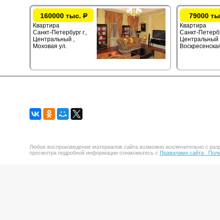
160000 тыс.
Р
79000 ты
Квартира
Квартира
Санкт-Петербург г.,
Санкт-Петербу
Центральный ,
Центральный 
Моховая ул.
Воскресенская
Любое воспроизведение материалов сайта возможно исключительно с разр
просмотра подробной информации ознакомьтесь с
Правилами сайта .
Поли