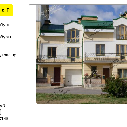
ыс.
P
рбург
ург г.
кова пр.
уб.
ртир