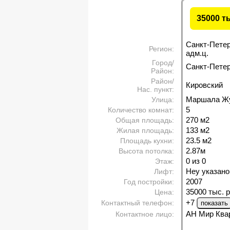
35000 т
Санкт-Пете
Регион:
адм.ц.
Город/
Санкт-Петерб
Район:
Район/
Кировский
Нас. пункт:
Маршала Жу
Улица:
5
Количество комнат:
270 м
2
Общая площадь:
133 м
2
Жилая площадь:
23.5 м
2
Площадь кухни:
2.87м
Высота потолка:
0 из 0
Этаж:
Неу указано
Лифт:
2007
Год постройки:
35000 тыс. р
Цена:
+7
Контактный телефон:
АН Мир Ква
Контактное лицо: