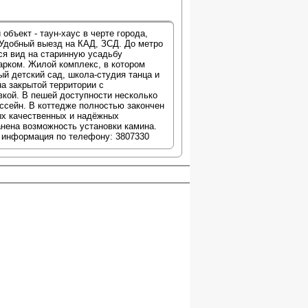
бъект - таун-хаус в черте города,
Удобный выезд на КАД, ЗСД. До метро
тся вид на старинную усадьбу
рком. Жилой комплекс, в котором
ый детский сад, школа-студия танца и
на закрытой территории с
вкой. В пешей доступности несколько
ссейн. В коттедже полностью закончен
ых качественных и надёжных
анена возможность установки камина.
я информация по телефону: 3807330