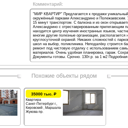
Комментарий:
"МИР КВАРТИР" Предлагается к продажи уникальный о
окружённый парками Александрино и Полежаевским. 
15 минут транспортом. С балкона и из окон открывае
Александрино с отреставрированным прилегающим па
находится центр изучения иностранных языков, частн
многие другие полезные организации, располагается 
круглосуточной охраной. Никаких сложностей с парко
школ на выбор, поликлиника. Неподалёку строится ба
ремонт под чистовую отделку с использованием сам
материалов. Очень удобная планировка, гараж. Сохр
Документы готовы. Срочно. 130т.р. за 1 м2 Подробна
Похожие объекты рядом
35000 тыс.
Р
Квартира
Санкт-Петербург г.,
Кировский , Маршала
Жукова пр.