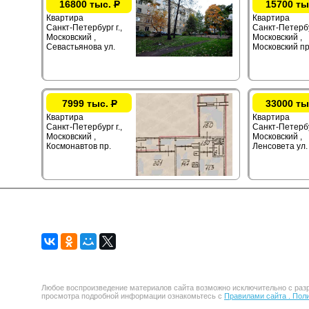
16800 тыс.
Р
15700 ты
Квартира
Квартира
Санкт-Петербург г.,
Санкт-Петербур
Московский ,
Московский ,
Севастьянова ул.
Московский пр
7999 тыс.
Р
33000 ты
Квартира
Квартира
Санкт-Петербург г.,
Санкт-Петербур
Московский ,
Московский ,
Космонавтов пр.
Ленсовета ул.
Любое воспроизведение материалов сайта возможно исключительно с разр
просмотра подробной информации ознакомьтесь с
Правилами сайта .
Поли