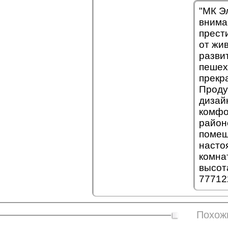
"МК Э
внима
прест
от жи
разви
пешех
прекр
Проду
дизай
комфо
район
помещ
насто
комна
высот
77712
Похож