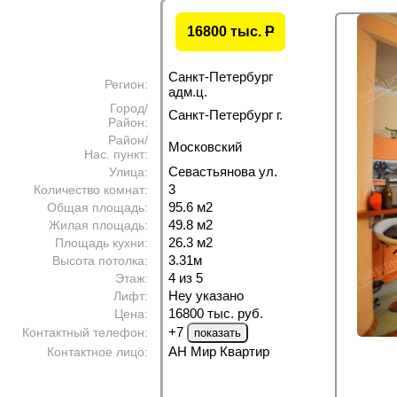
16800 тыс.
P
Санкт-Петербург
Регион:
адм.ц.
Город/
Санкт-Петербург г.
Район:
Район/
Московский
Нас. пункт:
Севастьянова ул.
Улица:
3
Количество комнат:
95.6 м
2
Общая площадь:
49.8 м
2
Жилая площадь:
26.3 м
2
Площадь кухни:
3.31м
Высота потолка:
4 из 5
Этаж:
Неу указано
Лифт:
16800 тыс. руб.
Цена:
+7
Контактный телефон:
АН Мир Квартир
Контактное лицо: