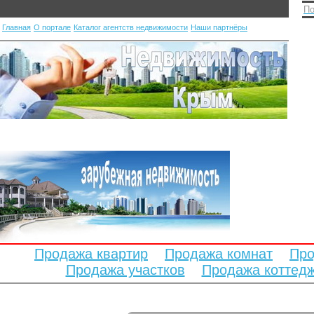
По
Главная
О портале
Каталог агентств недвижимости
Наши партнёры
Продажа квартир
Продажа комнат
Про
Продажа участков
Продажа коттед