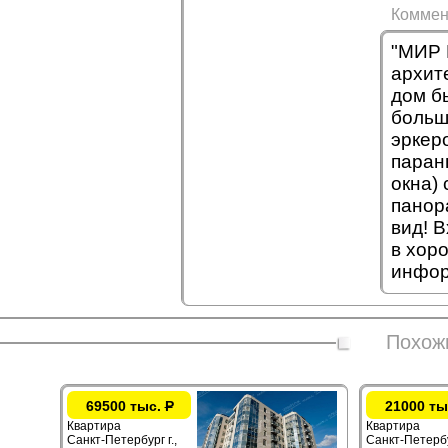
Коммен
"МИР 
архит
дом б
больш
эркеро
параны
окна)
панор
вид! 
в хор
инфор
Похож
69500 тыс.
Р
21000 ты
Квартира
Квартира
Санкт-Петербург г.,
Санкт-Петербур