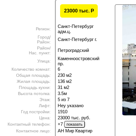
23000 тыс.
P
Санкт-Петербург
Регион:
адм.ц.
Город/
Санкт-Петербург г.
Район:
Район/
Петроградский
Нас. пункт:
Каменноостровский
Улица:
пр.
6
Количество комнат:
230 м
2
Общая площадь:
136 м
2
Жилая площадь:
31 м
2
Площадь кухни:
3.5м
Высота потолка:
5 из 7
Этаж:
Неу указано
Лифт:
1910
Год постройки:
23000 тыс. руб.
Цена:
+7
Контактный телефон:
АН Мир Квартир
Контактное лицо: