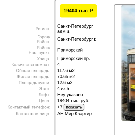
19404 тыс.
P
Санкт-Петербург
Регион:
адм.ц.
Город/
Санкт-Петербург г.
Район:
Район/
Приморский
Нас. пункт:
Приморский пр.
Улица:
4
Количество комнат:
117.6 м
2
Общая площадь:
70.65 м
2
Жилая площадь:
12.6 м
2
Площадь кухни:
4 из 5
Этаж:
Неу указано
Лифт:
19404 тыс. руб.
Цена:
+7
Контактный телефон:
АН Мир Квартир
Контактное лицо: