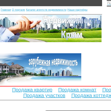
По
Главная
О портале
Каталог агентств недвижимости
Наши партнёры
Продажа квартир
Продажа комнат
Про
Продажа участков
Продажа коттед