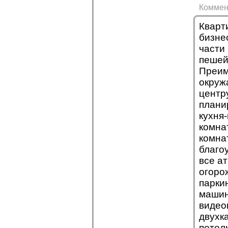
Коммен
Кварт
бизне
части
пешей
Преим
окруж
центр
плани
кухня
комна
комна
благо
все ат
огоро
парки
машин
видео
двухк
потол