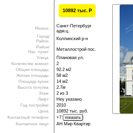
10892 тыс.
P
Санкт-Петербург
Регион:
адм.ц.
Город/
Колпинский р-н
Район:
Район/
Металлострой пос.
Нас. пункт:
Плановая ул.
Улица:
2
Количество комнат:
92.2 м
2
Общая площадь:
58 м
2
Жилая площадь:
14 м
2
Площадь кухни:
2.7м
Высота потолка:
2 из 3
Этаж:
Неу указано
Лифт:
2010
Год постройки:
10892 тыс. руб.
Цена:
+7
Контактный телефон:
АН Мир Квартир
Контактное лицо: