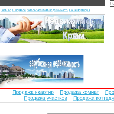
По
Главная
О портале
Каталог агентств недвижимости
Наши партнёры
Продажа квартир
Продажа комнат
Про
Продажа участков
Продажа коттед