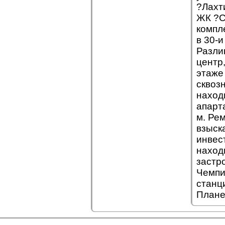
?Лахт
ЖК ?С
компл
в 30-и
Разли
центр
этаже
сквоз
наход
апарт
м. Ре
взыск
инвес
наход
застр
Чемпи
станци
Плане