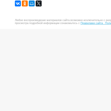
Любое воспроизведение материалов сайта возможно исключительно с разр
просмотра подробной информации ознакомьтесь с
Правилами сайта .
Поли