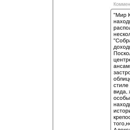
Коммен
"Мир 
наход
распо
неско
"Собр
доход
Поско
центр
ансам
застр
облиц
стиле
вида,
особы
наход
истор
крепо
того,
Алекс