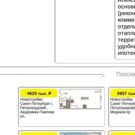
основ
(реко
комме
отдел
отапл
терри
удобн
ипоте
Похож
4629 тыс.
Р
5857 ты
Новостройка
Новостройка
Санкт-Петербург г.,
Санкт-Петербур
Петроградский ,
Петроградский
Академика Павлова
Медиков пр.
ул.