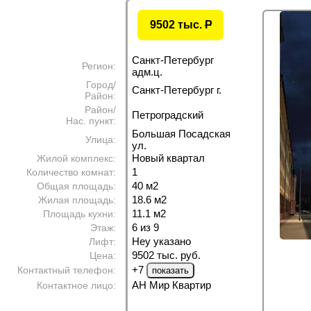
9502 тыс.
P
Санкт-Петербург
Регион:
адм.ц.
Город/
Санкт-Петербург г.
Район:
Район/
Петроградский
Нас. пункт:
Большая Посадская
Улица:
ул.
Новый квартал
Жилой комплекс:
1
Количество комнат:
40 м
2
Общая площадь:
18.6 м
2
Жилая площадь:
11.1 м
2
Площадь кухни:
6 из 9
Этаж:
Неу указано
Лифт:
9502 тыс. руб.
Цена:
+7
Контактный телефон:
АН Мир Квартир
Контактное лицо: