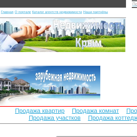
По
Главная
О портале
Каталог агентств недвижимости
Наши партнёры
Продажа квартир
Продажа комнат
Про
Продажа участков
Продажа коттед