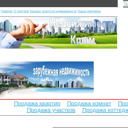
По
Главная
О портале
Каталог агентств недвижимости
Наши партнёры
Продажа квартир
Продажа комнат
Про
Продажа участков
Продажа коттед