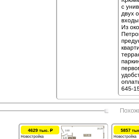
с уни
двух 
входы
Из ок
Петро
преду
кварт
терра
паркин
перво
удобс
оплат
645-1
Похож
4629 тыс.
Р
5857 ты
Новостройка
Новостройка