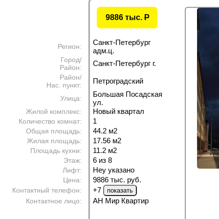
9886 тыс.
P
Санкт-Петербург
Регион:
адм.ц.
Город/
Санкт-Петербург г.
Район:
Район/
Петроградский
Нас. пункт:
Большая Посадская
Улица:
ул.
Новый квартал
Жилой комплекс:
1
Количество комнат:
44.2 м
2
Общая площадь:
17.56 м
2
Жилая площадь:
11.2 м
2
Площадь кухни:
6 из 8
Этаж:
Неу указано
Лифт:
9886 тыс. руб.
Цена:
+7
Контактный телефон:
АН Мир Квартир
Контактное лицо: