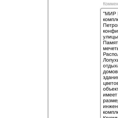
Коммен
"МИР 
компл
Петро
конфи
улицы
Памят
мечет
Распо
Лопух
отдых
домов
здани
цвето
объек
имеет
разме
инжен
компл
Крюмм